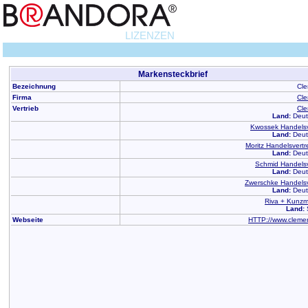
LIZENZEN
Markensteckbrief
Bezeichnung
Cle
Firma
Cle
Vertrieb
Cle
Land:
Deut
Kwossek Handelsv
Land:
Deut
Moritz Handelsvert
Land:
Deut
Schmid Handelsv
Land:
Deut
Zwerschke Handelsv
Land:
Deut
Riva + Kunz
Land:
Webseite
HTTP://www.cleme