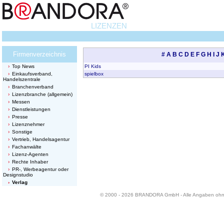
LIZENZEN
Firmenverzeichnis
#
A
B
C
D
E
F
G
H
I
J
Top News
PI Kids
Einkaufsverband,
spielbox
Handelszentrale
Branchenverband
Lizenzbranche (allgemein)
Messen
Dienstleistungen
Presse
Lizenznehmer
Sonstige
Vertrieb, Handelsagentur
Fachanwälte
Lizenz-Agenten
Rechte Inhaber
PR-, Werbeagentur oder
Designstudio
Verlag
© 2000 - 2026 BRANDORA GmbH - Alle Angaben oh