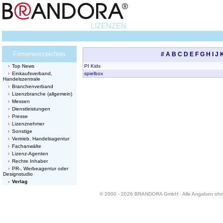
LIZENZEN
Firmenverzeichnis
#
A
B
C
D
E
F
G
H
I
J
Top News
PI Kids
Einkaufsverband,
spielbox
Handelszentrale
Branchenverband
Lizenzbranche (allgemein)
Messen
Dienstleistungen
Presse
Lizenznehmer
Sonstige
Vertrieb, Handelsagentur
Fachanwälte
Lizenz-Agenten
Rechte Inhaber
PR-, Werbeagentur oder
Designstudio
Verlag
© 2000 - 2026 BRANDORA GmbH - Alle Angaben oh