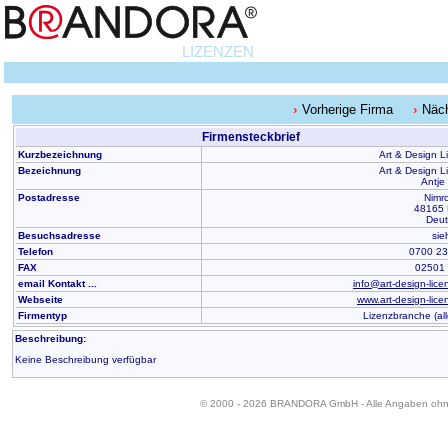
LIZENZEN
Vorherige Firma
Näc
Firmensteckbrief
Kurzbezeichnung
Art & Design L
Bezeichnung
Art & Design L
Antje
Postadresse
Nimr
48165 
Deut
Besuchsadresse
sie
Telefon
0700 2
FAX
02501
email Kontakt ...
info@art-design-lice
Webseite
www.art-design-lice
Firmentyp
Lizenzbranche (al
Beschreibung:
Keine Beschreibung verfügbar
© 2000 - 2026 BRANDORA GmbH - Alle Angaben oh