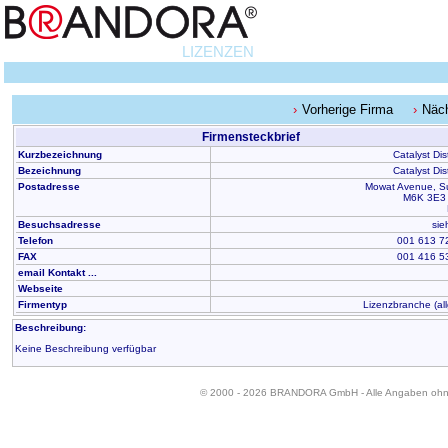
LIZENZEN
Vorherige Firma
Näc
Firmensteckbrief
Kurzbezeichnung
Catalyst Dis
Bezeichnung
Catalyst Dis
Postadresse
Mowat Avenue, Su
M6K 3E3 
Besuchsadresse
sie
Telefon
001 613 7
FAX
001 416 5
email Kontakt ...
Webseite
Firmentyp
Lizenzbranche (al
Beschreibung:
Keine Beschreibung verfügbar
© 2000 - 2026 BRANDORA GmbH - Alle Angaben oh