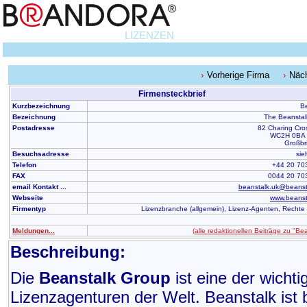
LIZENZEN
Vorherige Firma
Näc
Firmensteckbrief
Kurzbezeichnung
B
Bezeichnung
The Beanstal
Postadresse
82 Charing Cro
WC2H 0BA 
Großbr
Besuchsadresse
sie
Telefon
+44 20 70
FAX
0044 20 70
email Kontakt ...
beanstalk.uk@beanst
Webseite
www.beanst
Firmentyp
Lizenzbranche (allgemein), Lizenz-Agenten, Rechte
Meldungen...
(alle redaktionellen Beiträge zu "Bea
Beschreibung:
Die
Beanstalk Group
ist eine der wicht
Lizenzagenturen der Welt. Beanstalk ist 