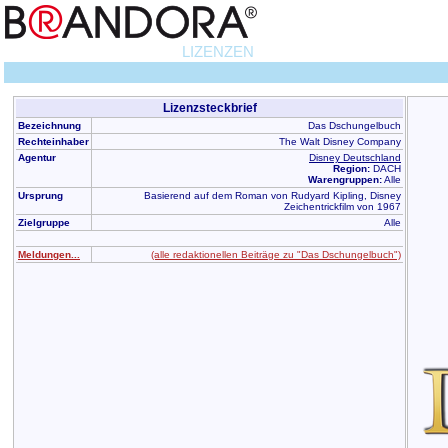
LIZENZEN
Lizenzsteckbrief
Bezeichnung
Das Dschungelbuch
Rechteinhaber
The Walt Disney Company
Agentur
Disney Deutschland
Region:
DACH
Warengruppen:
Alle
Ursprung
Basierend auf dem Roman von Rudyard Kipling, Disney
Zeichentrickfilm von 1967
Zielgruppe
Alle
Meldungen...
(alle redaktionellen Beiträge zu "Das Dschungelbuch")