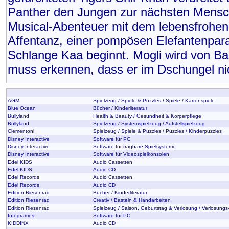
Panther den Jungen zur nächsten Mensch
Musical-Abenteuer mit dem lebensfrohe
Affentanz, einer pompösen Elefantenpar
Schlange Kaa beginnt. Mogli wird von Bal
muss erkennen, dass er im Dschungel ni
AGM
Spielzeug / Spiele & Puzzles / Spiele / Kartenspiele
Blue Ocean
Bücher / Kinderliteratur
Bullyland
Health & Beauty / Gesundheit & Körperpflege
Bullyland
Spielzeug / Systemspielzeug / Aufstellspielzeug
Clementoni
Spielzeug / Spiele & Puzzles / Puzzles / Kinderpuzzles
Disney Interactive
Software für PC
Disney Interactive
Software für tragbare Spielsysteme
Disney Interactive
Software für Videospielkonsolen
Edel KIDS
Audio Cassetten
Edel KIDS
Audio CD
Edel Records
Audio Cassetten
Edel Records
Audio CD
Edition Riesenrad
Bücher / Kinderliteratur
Edition Riesenrad
Creativ / Basteln & Handarbeiten
Edition Riesenrad
Spielzeug / Saison, Geburtstag & Verlosung / Verlosungs
Infogrames
Software für PC
KIDDINX
Audio CD