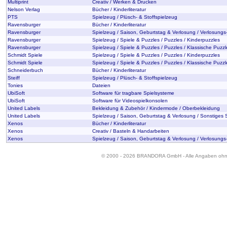
Multiprint
Creativ / Werken & Drucken
Nelson Verlag
Bücher / Kinderliteratur
PTS
Spielzeug / Plüsch- & Stoffspielzeug
Ravensburger
Bücher / Kinderliteratur
Ravensburger
Spielzeug / Saison, Geburtstag & Verlosung / Verlosungs
Ravensburger
Spielzeug / Spiele & Puzzles / Puzzles / Kinderpuzzles
Ravensburger
Spielzeug / Spiele & Puzzles / Puzzles / Klassische Puzzl
Schmidt Spiele
Spielzeug / Spiele & Puzzles / Puzzles / Kinderpuzzles
Schmidt Spiele
Spielzeug / Spiele & Puzzles / Puzzles / Klassische Puzzl
Schneiderbuch
Bücher / Kinderliteratur
Steiff
Spielzeug / Plüsch- & Stoffspielzeug
Tonies
Dateien
UbiSoft
Software für tragbare Spielsysteme
UbiSoft
Software für Videospielkonsolen
United Labels
Bekleidung & Zubehör / Kindermode / Oberbekleidung
United Labels
Spielzeug / Saison, Geburtstag & Verlosung / Sonstiges 
Xenos
Bücher / Kinderliteratur
Xenos
Creativ / Basteln & Handarbeiten
Xenos
Spielzeug / Saison, Geburtstag & Verlosung / Verlosungs
© 2000 - 2026 BRANDORA GmbH - Alle Angaben oh