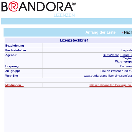
LIZENZEN
Anfang der Liste
Näch
Lizenzsteckbrief
Bezeichnung
Rechteinhaber
Lagard
Agentur
BurdaVerlag Brand L
Region
Warengrupp
Ursprung
Frauenze
Zielgruppe
Frauen zwischen 20-5
Web Site
www.burda-brand-licensing.com/bra
Meldungen...
(alle redaktionellen Beiträge zu