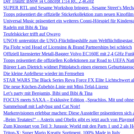
Der Traum: BMW i4 Concept 1:14 RC 2,4GHz
SUPER RTL und Sesame Workshop bringen „Sesame Street‘s Mecha 
Topps präsentiert die offizielle Stickerkollektion zum neuen Kinofil
Universal Music präsentiert ein weiteres Conni-Hörspiel für Kinderg
Radeln mit Bibi & Tina
Teufelskicker trifft auf Owayo
UNO® unterstützt die UNO-Flüchtlingshilfe zum Weltflüchtlingstag 
Pia Flohr wird Head of Licensing & Brand Partnerships bei schleich
Offiziell lizensierter Metall-Bagger Volvo EC160E mit 2,4 GHz Fun
Topps präsentiert die offiziellen Kollektionen zur Road to UEFA Nat
Bürger Lars Dietrich widmet Pittiplatsch einen eigenen Geburtstagss
Die kleine Apfelhexe wieder im Fernsehen
STAR WARS The Black Series Reva Force FX Elite Lichtschwert al
Die neue Küchen-Zubehör-Linie mit Mini-Tefal-Lizenz
Let’s party mit Benjamin, Bibi und Bibi & Tina
FOCUS meets SAXA – Exklusive Edition „Sprachlos. Mit und ohne
Sammelspaß mit Ladybug und Cat Noir!
Markenvisionen erlebbar machen: Diese Aussteller präsentieren si
„Beim Teutates!“ – Asterix und Obelix gibt es jetzt auch von Playmo
Zum Kinostart von Teil 3: Jurassic World mit den Parts 1 und 2 als 
Triton-X: Super Mario Kreativ Sortiment, 100% Made in Italy