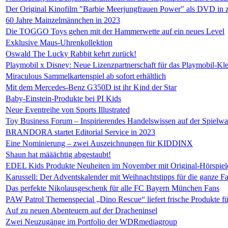
Der Original Kinofilm "Barbie Meerjungfrauen Power" als DVD in 
60 Jahre Mainzelmännchen in 2023
Die TOGGO Toys gehen mit der Hammerwette auf ein neues Level
Exklusive Maus-Uhrenkollektion
Oswald The Lucky Rabbit kehrt zurück!
Playmobil x Disney: Neue Lizenzpartnerschaft für das Playmobil-Kle
Miraculous Sammelkartenspiel ab sofort erhältlich
Mit dem Mercedes-Benz G350D ist ihr Kind der Star
Baby-Einstein-Produkte bei PI Kids
Neue Eventreihe von Sports Illustrated
Toy Business Forum – Inspirierendes Handelswissen auf der Spielw
BRANDORA startet Editorial Service in 2023
Eine Nominierung – zwei Auszeichnungen für KIDDINX
Shaun hat määächtig abgestaubt!
EDEL Kids Produkte Neuheiten im November mit Original-Hörspiel
Karussell: Der Adventskalender mit Weihnachtstipps für die ganze Fa
Das perfekte Nikolausgeschenk für alle FC Bayern München Fans
PAW Patrol Themenspecial „Dino Rescue“ liefert frische Produkte f
Auf zu neuen Abenteuern auf der Dracheninsel
Zwei Neuzugänge im Portfolio der WDRmediagroup