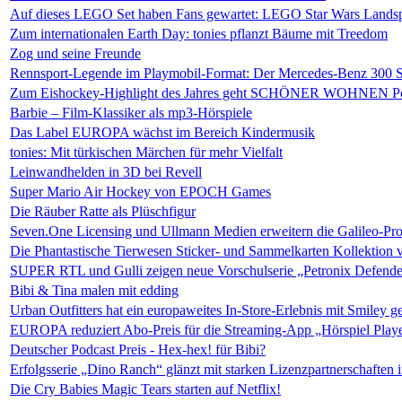
Auf dieses LEGO Set haben Fans gewartet: LEGO Star Wars Lands
Zum internationalen Earth Day: tonies pflanzt Bäume mit Treedom
Zog und seine Freunde
Rennsport-Legende im Playmobil-Format: Der Mercedes-Benz 300 
Zum Eishockey-Highlight des Jahres geht SCHÖNER WOHNEN Pol
Barbie – Film-Klassiker als mp3-Hörspiele
Das Label EUROPA wächst im Bereich Kindermusik
tonies: Mit türkischen Märchen für mehr Vielfalt
Leinwandhelden in 3D bei Revell
Super Mario Air Hockey von EPOCH Games
Die Räuber Ratte als Plüschfigur
Seven.One Licensing und Ullmann Medien erweitern die Galileo-Pr
Die Phantastische Tierwesen Sticker- und Sammelkarten Kollektion 
SUPER RTL und Gulli zeigen neue Vorschulserie „Petronix Defende
Bibi & Tina malen mit edding
Urban Outfitters hat ein europaweites In-Store-Erlebnis mit Smiley ge
EUROPA reduziert Abo-Preis für die Streaming-App „Hörspiel Play
Deutscher Podcast Preis - Hex-hex! für Bibi?
Erfolgsserie „Dino Ranch“ glänzt mit starken Lizenzpartnerschaften 
Die Cry Babies Magic Tears starten auf Netflix!