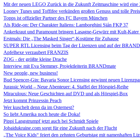
Mit der neuen LEGO Zurück in die Zukunft Zeitmaschine wird eine Z
Looney Tunes und Toffifee verkünden großen Genuss und tolle Preis
Topps ist offizieller Partner des FC Bayern München
Als Ride-on: Der Charakter Italiens: Lamborghini Sián FKP 37
Ankerkraut und Paramount bringen Lasagne-Gewürz mit Kult-Kater 
Erstmals: Die „The Masked Singer“-Kostüme für Zuhause
SUPER RTL Licensing beim Tag der Lizenzen und auf der BRAN
Apfelhexe verzaubert FRANZIS
ZOG - der größte kleine Drache
Interview mit Eva Stemmer, Projektleiterin BRANDmate
New people, new business!
Bud Spencer-Gin: Bavaria Sonor Licensing gewinnt neuen Lizenzpar
Jurassic World – Neue Abenteuer: 4. Staffel der Hörspiel-Reihe
Miraculous: Neue Geschichten auf DVD und als Hörspiel-Box
Jetzt kommt Prinzessin Peach
Wer kuschelt denn da im Osternest?
So liebt Amerika noch heute die Doka!
Pippi Langstrumpf jetzt auch bei Schmidt Spiele
Jobaidukraine.com sorgt für eine Zukunft nach der Flucht
„The Voice Kids“ feiert den zehnten Geburtstag mit namenhaften Li