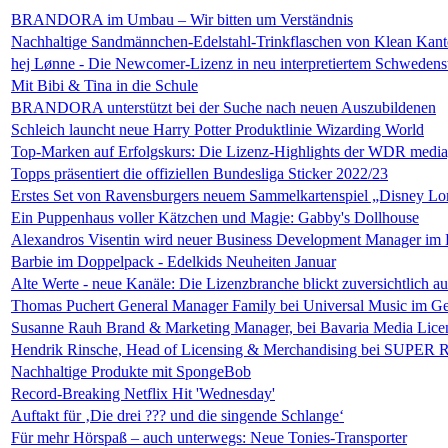
BRANDORA im Umbau – Wir bitten um Verständnis
Nachhaltige Sandmännchen-Edelstahl-Trinkflaschen von Klean Kan
hej Lønne - Die Newcomer-Lizenz in neu interpretiertem Schwedenst
Mit Bibi & Tina in die Schule
BRANDORA unterstützt bei der Suche nach neuen Auszubildenen
Schleich launcht neue Harry Potter Produktlinie Wizarding World
Top-Marken auf Erfolgskurs: Die Lizenz-Highlights der WDR medi
Topps präsentiert die offiziellen Bundesliga Sticker 2022/23
Erstes Set von Ravensburgers neuem Sammelkartenspiel „Disney Lor
Ein Puppenhaus voller Kätzchen und Magie: Gabby's Dollhouse
Alexandros Visentin wird neuer Business Development Manager im
Barbie im Doppelpack - Edelkids Neuheiten Januar
Alte Werte - neue Kanäle: Die Lizenzbranche blickt zuversichtlich a
Thomas Puchert General Manager Family bei Universal Music im G
Susanne Rauh Brand & Marketing Manager, bei Bavaria Media Lice
Hendrik Rinsche, Head of Licensing & Merchandising bei SUPER 
Nachhaltige Produkte mit SpongeBob
Record-Breaking Netflix Hit 'Wednesday'
Auftakt für ‚Die drei ??? und die singende Schlange‘
Für mehr Hörspaß – auch unterwegs: Neue Tonies-Transporter