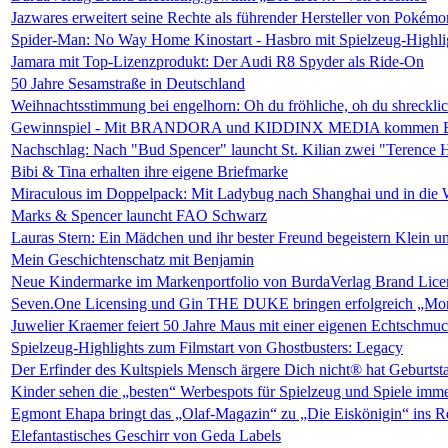
Jazwares erweitert seine Rechte als führender Hersteller von Pokém
Spider-Man: No Way Home Kinostart - Hasbro mit Spielzeug-Highli
Jamara mit Top-Lizenzprodukt: Der Audi R8 Spyder als Ride-On
50 Jahre Sesamstraße in Deutschland
Weihnachtsstimmung bei engelhorn: Oh du fröhliche, oh du shreckl
Gewinnspiel - Mit BRANDORA und KIDDINX MEDIA kommen Bib
Nachschlag: Nach "Bud Spencer" launcht St. Kilian zwei "Terence 
Bibi & Tina erhalten ihre eigene Briefmarke
Miraculous im Doppelpack: Mit Ladybug nach Shanghai und in die W
Marks & Spencer launcht FAO Schwarz
Lauras Stern: Ein Mädchen und ihr bester Freund begeistern Klein 
Mein Geschichtenschatz mit Benjamin
Neue Kindermarke im Markenportfolio von BurdaVerlag Brand Lice
Seven.One Licensing und Gin THE DUKE bringen erfolgreich „Mord
Juwelier Kraemer feiert 50 Jahre Maus mit einer eigenen Echtschmu
Spielzeug-Highlights zum Filmstart von Ghostbusters: Legacy
Der Erfinder des Kultspiels Mensch ärgere Dich nicht® hat Geburtst
Kinder sehen die „besten“ Werbespots für Spielzeug und Spiele imme
Egmont Ehapa bringt das „Olaf-Magazin“ zu „Die Eiskönigin“ ins R
Elefantastisches Geschirr von Geda Labels