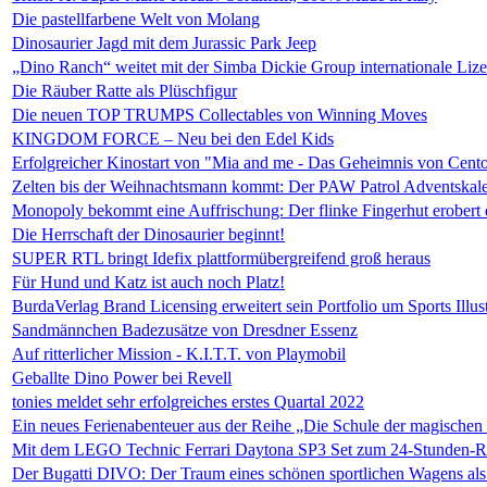
Die pastellfarbene Welt von Molang
Dinosaurier Jagd mit dem Jurassic Park Jeep
„Dino Ranch“ weitet mit der Simba Dickie Group internationale Lize
Die Räuber Ratte als Plüschfigur
Die neuen TOP TRUMPS Collectables von Winning Moves
KINGDOM FORCE – Neu bei den Edel Kids
Erfolgreicher Kinostart von "Mia and me - Das Geheimnis von Cent
Zelten bis der Weihnachtsmann kommt: Der PAW Patrol Adventskal
Monopoly bekommt eine Auffrischung: Der flinke Fingerhut erobert d
Die Herrschaft der Dinosaurier beginnt!
SUPER RTL bringt Idefix plattformübergreifend groß heraus
Für Hund und Katz ist auch noch Platz!
BurdaVerlag Brand Licensing erweitert sein Portfolio um Sports Illus
Sandmännchen Badezusätze von Dresdner Essenz
Auf ritterlicher Mission - K.I.T.T. von Playmobil
Geballte Dino Power bei Revell
tonies meldet sehr erfolgreiches erstes Quartal 2022
Ein neues Ferienabenteuer aus der Reihe „Die Schule der magischen 
Mit dem LEGO Technic Ferrari Daytona SP3 Set zum 24-Stunden-
Der Bugatti DIVO: Der Traum eines schönen sportlichen Wagens al