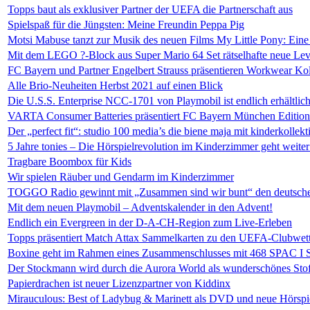
Topps baut als exklusiver Partner der UEFA die Partnerschaft aus
Spielspaß für die Jüngsten: Meine Freundin Peppa Pig
Motsi Mabuse tanzt zur Musik des neuen Films My Little Pony: Eine
Mit dem LEGO ?-Block aus Super Mario 64 Set rätselhafte neue Lev
FC Bayern und Partner Engelbert Strauss präsentieren Workwear Kol
Alle Brio-Neuheiten Herbst 2021 auf einen Blick
Die U.S.S. Enterprise NCC-1701 von Playmobil ist endlich erhältlic
VARTA Consumer Batteries präsentiert FC Bayern München Edition
Der „perfect fit“: studio 100 media’s die biene maja mit kinderkolle
5 Jahre tonies – Die Hörspielrevolution im Kinderzimmer geht weiter
Tragbare Boombox für Kids
Wir spielen Räuber und Gendarm im Kinderzimmer
TOGGO Radio gewinnt mit „Zusammen sind wir bunt“ den deutsche
Mit dem neuen Playmobil – Adventskalender in den Advent!
Endlich ein Evergreen in der D-A-CH-Region zum Live-Erleben
Topps präsentiert Match Attax Sammelkarten zu den UEFA-Clubwe
Boxine geht im Rahmen eines Zusammenschlusses mit 468 SPAC I S
Der Stockmann wird durch die Aurora World als wunderschönes Stof
Papierdrachen ist neuer Lizenzpartner von Kiddinx
Mirauculous: Best of Ladybug & Marinett als DVD und neue Hörspi