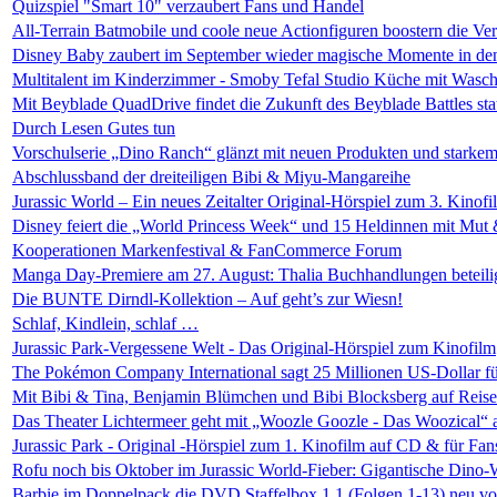
Quizspiel "Smart 10" verzaubert Fans und Handel
All-Terrain Batmobile und coole neue Actionfiguren boostern die V
Disney Baby zaubert im September wieder magische Momente in den 
Multitalent im Kinderzimmer - Smoby Tefal Studio Küche mit Wasch
Mit Beyblade QuadDrive findet die Zukunft des Beyblade Battles sta
Durch Lesen Gutes tun
Vorschulserie „Dino Ranch“ glänzt mit neuen Produkten und starke
Abschlussband der dreiteiligen Bibi & Miyu-Mangareihe
Jurassic World – Ein neues Zeitalter Original-Hörspiel zum 3. Kinofi
Disney feiert die „World Princess Week“ und 15 Heldinnen mit Mut
Kooperationen Markenfestival & FanCommerce Forum
Manga Day-Premiere am 27. August: Thalia Buchhandlungen beteili
Die BUNTE Dirndl-Kollektion – Auf geht’s zur Wiesn!
Schlaf, Kindlein, schlaf …
Jurassic Park-Vergessene Welt - Das Original-Hörspiel zum Kinofilm
The Pokémon Company International sagt 25 Millionen US-Dollar für 
Mit Bibi & Tina, Benjamin Blümchen und Bibi Blocksberg auf Reis
Das Theater Lichtermeer geht mit „Woozle Goozle - Das Woozical“ 
Jurassic Park - Original -Hörspiel zum 1. Kinofilm auf CD & für Fan
Rofu noch bis Oktober im Jurassic World-Fieber: Gigantische Dino
Barbie im Doppelpack die DVD Staffelbox 1.1 (Folgen 1-13) neu vo