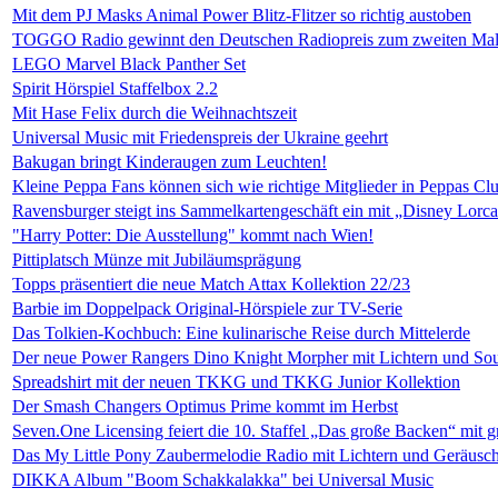
Mit dem PJ Masks Animal Power Blitz-Flitzer so richtig austoben
TOGGO Radio gewinnt den Deutschen Radiopreis zum zweiten Mal 
LEGO Marvel Black Panther Set
Spirit Hörspiel Staffelbox 2.2
Mit Hase Felix durch die Weihnachtszeit
Universal Music mit Friedenspreis der Ukraine geehrt
Bakugan bringt Kinderaugen zum Leuchten!
Kleine Peppa Fans können sich wie richtige Mitglieder in Peppas Cl
Ravensburger steigt ins Sammelkartengeschäft ein mit „Disney Lorc
"Harry Potter: Die Ausstellung" kommt nach Wien!
Pittiplatsch Münze mit Jubiläumsprägung
Topps präsentiert die neue Match Attax Kollektion 22/23
Barbie im Doppelpack Original-Hörspiele zur TV-Serie
Das Tolkien-Kochbuch: Eine kulinarische Reise durch Mittelerde
Der neue Power Rangers Dino Knight Morpher mit Lichtern und So
Spreadshirt mit der neuen TKKG und TKKG Junior Kollektion
Der Smash Changers Optimus Prime kommt im Herbst
Seven.One Licensing feiert die 10. Staffel „Das große Backen“ mit g
Das My Little Pony Zaubermelodie Radio mit Lichtern und Geräusc
DIKKA Album "Boom Schakkalakka" bei Universal Music