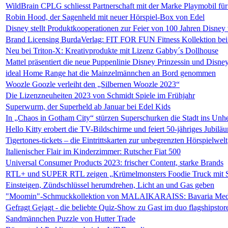
WildBrain CPLG schliesst Partnerschaft mit der Marke Playmobil fü
Robin Hood, der Sagenheld mit neuer Hörspiel-Box von Edel
Disney stellt Produktkooperationen zur Feier von 100 Jahren Disney
Brand Licensing BurdaVerlag: FIT FOR FUN Fitness Kollektion bei
Neu bei Triton-X: Kreativprodukte mit Lizenz Gabby´s Dollhouse
Mattel präsentiert die neue Puppenlinie Disney Prinzessin und Disne
ideal Home Range hat die Mainzelmännchen an Bord genommen
Woozle Goozle verleiht den „Silbernen Woozle 2023“
Die Lizenzneuheiten 2023 von Schmidt Spiele im Frühjahr
Superwurm, der Superheld ab Januar bei Edel Kids
In „Chaos in Gotham City“ stürzen Superschurken die Stadt ins Unhe
Hello Kitty erobert die TV-Bildschirme und feiert 50-jähriges Jubilä
Tigertones-tickets – die Eintrittskarten zur unbegrenzten Hörspielwelt
Italienischer Flair im Kinderzimmer: Rutscher Fiat 500
Universal Consumer Products 2023: frischer Content, starke Brands
RTL+ und SUPER RTL zeigen „Krümelmonsters Foodie Truck mit St
Einsteigen, Zündschlüssel herumdrehen, Licht an und Gas geben
"Moomin"-Schmuckkollektion von MALAIKARAISS: Bavaria Media 
Gefragt Gejagt - die beliebte Quiz-Show zu Gast im duo flagshipstor
Sandmännchen Puzzle von Hutter Trade