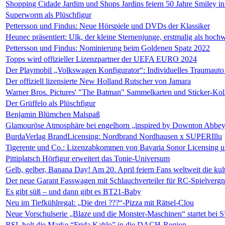
Shopping Cidade Jardim und Shops Jardins feiern 50 Jahre Smiley in
Superworm als Plüschfigur
Pettersson und Findus: Neue Hörspiele und DVDs der Klassiker
Heunec präsentiert: Ulk, der kleine Sternenjunge, erstmalig als hochw
Pettersson und Findus: Nominierung beim Goldenen Spatz 2022
Topps wird offizieller Lizenzpartner der UEFA EURO 2024
Der Playmobil „Volkswagen Konfigurator“: Individuelles Traumauto 
Der offiziell lizensierte New Holland Rutscher von Jamara
Warner Bros. Pictures' "The Batman" Sammelkarten und Sticker-Koll
Der Grüffelo als Plüschfigur
Benjamin Blümchen Malspaß
Glamouröse Atmosphäre bei engelhorn „inspired by Downton Abbe
BurdaVerlag BrandLicensing: Nordbrand Nordhausen x SUPERIllu
Tigerente und Co.: Lizenzabkommen von Bavaria Sonor Licensing 
Pittiplatsch Hörfigur erweitert das Tonie-Universum
Gelb, gelber, Banana Day! Am 20. April feiern Fans weltweit die ku
Der neue Garant Fasswagen mit Schlauchverteiler für RC-Spielverg
Es gibt süß – und dann gibt es BT21-Baby
Neu im Tiefkühlregal: „Die drei ???“-Pizza mit Rätsel-Clou
Neue Vorschulserie „Blaze und die Monster-Maschinen“ startet be
BSL holt die Marke “Frida Kahlo” in die DACH-Region