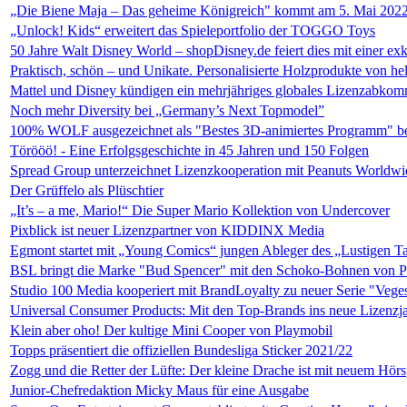
„Die Biene Maja – Das geheime Königreich" kommt am 5. Mai 2022
„Unlock! Kids“ erweitert das Spieleportfolio der TOGGO Toys
50 Jahre Walt Disney World – shopDisney.de feiert dies mit einer ex
Praktisch, schön – und Unikate. Personalisierte Holzprodukte von he
Mattel und Disney kündigen ein mehrjähriges globales Lizenzabko
Noch mehr Diversity bei „Germany’s Next Topmodel”
100% WOLF ausgezeichnet als "Bestes 3D-animiertes Programm" be
Törööö! - Eine Erfolgsgeschichte in 45 Jahren und 150 Folgen
Spread Group unterzeichnet Lizenzkooperation mit Peanuts Worldwi
Der Grüffelo als Plüschtier
„It’s – a me, Mario!“ Die Super Mario Kollektion von Undercover
Pixblick ist neuer Lizenzpartner von KIDDINX Media
Egmont startet mit „Young Comics“ jungen Ableger des „Lustigen 
BSL bringt die Marke "Bud Spencer" mit den Schoko-Bohnen von 
Studio 100 Media kooperiert mit BrandLoyalty zu neuer Serie "Vege
Universal Consumer Products: Mit den Top-Brands ins neue Lizenzj
Klein aber oho! Der kultige Mini Cooper von Playmobil
Topps präsentiert die offiziellen Bundesliga Sticker 2021/22
Zogg und die Retter der Lüfte: Der kleine Drache ist mit neuem Hörs
Junior-Chefredaktion Micky Maus für eine Ausgabe