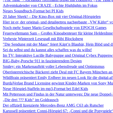
Adventskalender von CRAZE - Echte Highlights im Fokus
Neues Soundbuch-Format bei PI Kids
20 Jahre Shrek! – Die Kino-Box mit vier Original-Hörspielen
Hier ist er, der original- und detailgetreu nachgebaute „VW Käfer“ 
Noch mehr Super Mario Gesellschaftsspiele von EPOCH Games
Feuerwehrmann Sam – Großes Kinoabenteuer für kleine HeldenInne
Verhexte Winterzeit Lesespaß mit Bibi Blocksberg
"Die Sendung mit der Maus“ feiert Käpt’n Blaubär, Hein Blöd und d
Sei du selbst und du kannst alles schaffen was du willst!
Im TV: Interaktive Lucille Babypuppe und Original Cybex Puppenw
BIG-Baby-Porsche 911 in faszinierendem Design
Smiley: ein Markenauftritt voller Lebensfreude und Optimismus
Oberösterreichische Bäckerei zieht Deal mit FC Bayern München an
WildBrain präsentiert Emily Erdbeer im neuen Look für die digital-a
BurdaVerlag Brand Licensing gewinnt Kinder-Marken von Sony Mu
Neue Hörspiel-Staffeln im mp3-Format bei Edel Kids
Mit Pettersson und Findus in der Natur unterwegs: Die neue Doppel-
„Die drei ??? Kids“ im Goldrausch
Der offiziell lizenzierte Mercedes-Benz AMG C63 als Rutscher
Karussell präsentiert: Conni-Hörspiel 67: „Conni und die Ponyspiele