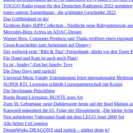
TOGGO Radio erneut für den Deutschen Radiopreis 2022 nominiert
tonies unterm Tannenbaum - die schönsten Geschenke 2022
Das Grüffelokind ist da!
Eichhorn Baby HiPP Collection - Niedliche neue Babyspielzeuge au
Mercedes-Benz Actros im ADAC-Design
Warner Bros. Consumer Products und Thalia eröffnen einen einziga
Groot-Kuscheltier zum Serienstart auf Disney+
Der weltweit erste "Bibi & Tina"-Freizeitpark, direkt vor den Toren B
Für Hund und Katz ist auch noch Platz!
Es ist „Spidey“-Zeit bei Smoby Toys
Die Dino Days sind zurück!
Universal Music Family Entertainment feiert internationalen Meilenst
SUPER RTL Licensing schließt Lizenzpartnerschaft mit Koziol
Die Stockmann Plüschfigur
Burda Brand Licensing: BUNTE goes Art
Zum 50. Geburtstag: neue Dahliensorte heute auf der Insel Mainau 
Karussell präsentiert die 65. Folge der Hörspielserie „Die kleine 
Neu aufgelegter Videospiel-Spaß mit dem LEGO Atari 2600 Set
Alle lieben CoComelon
DreamWorks DRAGONS sind zurück – stärker denn je!