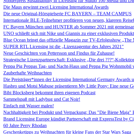
Sonderpreis Sustainability in Licensing für Studio 100 Media und D
Die Maus gewinnt zwei Licensing International Awards
Die neue Original-Hörspielserie FC BAYERN – TEAM CAMPUS
Internationale BLE-Teilnehmer profitieren von neuen, klareren Rei
FC Bayern München und HUNTER ab Sommer 2021 mit gemeinsamer 
UNO schließt sich mit Nike und Giannis zu einer exklusiven Produk
Blue Ocean bringt das offizielle Magazin zur TV-Erfolgsshow „The
SUPER RTL Licensing ist die „Lizenzagentur des Jahres 2021"
Neue Geschichten von Pettersson und Findus für Zuhause!
Strategische Lizenzpartnerschaft: Exklusive „Die drei ???“-Kollektio
Peppa Pig Peppas Tag- und Nacht-Haus und Peppa Pig Wohnmobil 
Zauberhafte Weihnachten
Die Preisträger*innen der Licensing International Germany Awards 
Hasbro und Motsi Mabuse präsentieren My Little Pony: Eine neue G
Bibi Blocksberg bekommt ihren eigenen Podcast
Sammelspaß mit Ladybug und Cat Noir!
Einfach mit Wasser malen!
Nachhaltigkeit bei Produkt und Verpackung: Das "Die Biene Maja"
Brand Licensing Europe kündigt Partnerschaft mit ExpressTest by C
60 Jahre Perry Rhodan
Geschenketipps zu Weihnachten für kleine Fans der Star Wars Saga