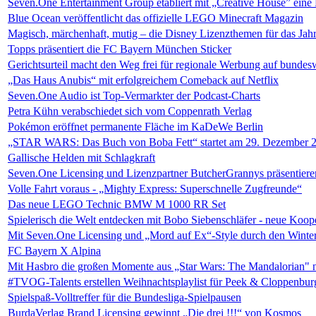
Seven.One Entertainment Group etabliert mit „Creative House” eine 
Blue Ocean veröffentlicht das offizielle LEGO Minecraft Magazin
Magisch, märchenhaft, mutig – die Disney Lizenzthemen für das Jah
Topps präsentiert die FC Bayern München Sticker
Gerichtsurteil macht den Weg frei für regionale Werbung auf bunde
„Das Haus Anubis“ mit erfolgreichem Comeback auf Netflix
Seven.One Audio ist Top-Vermarkter der Podcast-Charts
Petra Kühn verabschiedet sich vom Coppenrath Verlag
Pokémon eröffnet permanente Fläche im KaDeWe Berlin
„STAR WARS: Das Buch von Boba Fett“ startet am 29. Dezember 
Gallische Helden mit Schlagkraft
Seven.One Licensing und Lizenzpartner ButcherGrannys präsentieren
Volle Fahrt voraus - „Mighty Express: Superschnelle Zugfreunde“
Das neue LEGO Technic BMW M 1000 RR Set
Spielerisch die Welt entdecken mit Bobo Siebenschläfer - neue Koop
Mit Seven.One Licensing und „Mord auf Ex“-Style durch den Winte
FC Bayern X Alpina
Mit Hasbro die großen Momente aus „Star Wars: The Mandalorian" 
#TVOG-Talents erstellen Weihnachtsplaylist für Peek & Cloppenbur
Spielspaß-Volltreffer für die Bundesliga-Spielpausen
BurdaVerlag Brand Licensing gewinnt „Die drei !!!“ von Kosmos