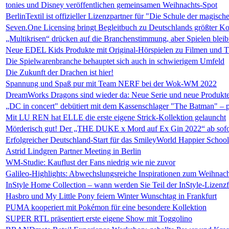
tonies und Disney veröffentlichen gemeinsamen Weihnachts-Spot
BerlinTextil ist offizieller Lizenzpartner für "Die Schule der magisch
Seven.One Licensing bringt Begleitbuch zu Deutschlands größter K
„Multikrisen“ drücken auf die Branchenstimmung, aber Spielen bleib
Neue EDEL Kids Produkte mit Original-Hörspielen zu Filmen und 
Die Spielwarenbranche behauptet sich auch in schwierigem Umfeld
Die Zukunft der Drachen ist hier!
Spannung und Spaß pur mit Team NERF bei der Wok-WM 2022
DreamWorks Dragons sind wieder da: Neue Serie und neue Produkt
„DC in concert" debütiert mit dem Kassenschlager "The Batman" – 
Mit LU REN hat ELLE die erste eigene Strick-Kollektion gelauncht
Mörderisch gut! Der „THE DUKE x Mord auf Ex Gin 2022“ ab sofo
Erfolgreicher Deutschland-Start für das SmileyWorld Happier Schoo
Astrid Lindgren Partner Meeting in Berlin
WM-Studie: Kauflust der Fans niedrig wie nie zuvor
Galileo-Highlights: Abwechslungsreiche Inspirationen zum Weihnach
InStyle Home Collection – wann werden Sie Teil der InStyle-Lizenzf
Hasbro und My Little Pony feiern Winter Wunschtag in Frankfurt
PUMA kooperiert mit Pokémon für eine besondere Kollektion
SUPER RTL präsentiert erste eigene Show mit Toggolino