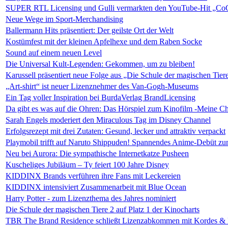
SUPER RTL Licensing und Gulli vermarkten den YouTube-Hit „CoC
Neue Wege im Sport-Merchandising
Ballermann Hits präsentiert: Der geilste Ort der Welt
Kostümfest mit der kleinen Apfelhexe und dem Raben Socke
Sound auf einem neuen Level
Die Universal Kult-Legenden: Gekommen, um zu bleiben!
Karussell präsentiert neue Folge aus „Die Schule der magischen Tier
„Art-shirt“ ist neuer Lizenznehmer des Van-Gogh-Museums
Ein Tag voller Inspiration bei BurdaVerlag BrandLicensing
Da gibt es was auf die Ohren: Das Hörspiel zum Kinofilm -Meine C
Sarah Engels moderiert den Miraculous Tag im Disney Channel
Erfolgsrezept mit drei Zutaten: Gesund, lecker und attraktiv verpackt
Playmobil trifft auf Naruto Shippuden! Spannendes Anime-Debüt zu
Neu bei Aurora: Die sympathische Internetkatze Pusheen
Kuscheliges Jubiläum – Ty feiert 100 Jahre Disney
KIDDINX Brands verführen ihre Fans mit Leckereien
KIDDINX intensiviert Zusammenarbeit mit Blue Ocean
Harry Potter - zum Lizenzthema des Jahres nominiert
Die Schule der magischen Tiere 2 auf Platz 1 der Kinocharts
TBR The Brand Residence schließt Lizenzabkommen mit Kordes & 