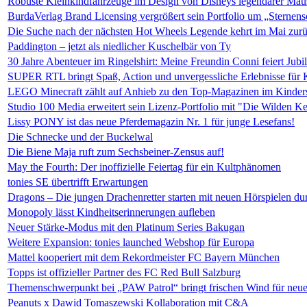
Robuste Kleinkindfahrzeuge im Design von Disneys legendärer Mau
BurdaVerlag Brand Licensing vergrößert sein Portfolio um „Sterne
Die Suche nach der nächsten Hot Wheels Legende kehrt im Mai zur
Paddington – jetzt als niedlicher Kuschelbär von Ty
30 Jahre Abenteuer im Ringelshirt: Meine Freundin Conni feiert Jub
SUPER RTL bringt Spaß, Action und unvergessliche Erlebnisse für K
LEGO Minecraft zählt auf Anhieb zu den Top-Magazinen im Kinder
Studio 100 Media erweitert sein Lizenz-Portfolio mit "Die Wilden Ke
Lissy PONY ist das neue Pferdemagazin Nr. 1 für junge Lesefans!
Die Schnecke und der Buckelwal
Die Biene Maja ruft zum Sechsbeiner-Zensus auf!
May the Fourth: Der inoffizielle Feiertag für ein Kultphänomen
tonies SE übertrifft Erwartungen
Dragons – Die jungen Drachenretter starten mit neuen Hörspielen du
Monopoly lässt Kindheitserinnerungen aufleben
Neuer Stärke-Modus mit den Platinum Series Bakugan
Weitere Expansion: tonies launched Webshop für Europa
Mattel kooperiert mit dem Rekordmeister FC Bayern München
Topps ist offizieller Partner des FC Red Bull Salzburg
Themenschwerpunkt bei „PAW Patrol“ bringt frischen Wind für neu
Peanuts x Dawid Tomaszewski Kollaboration mit C&A