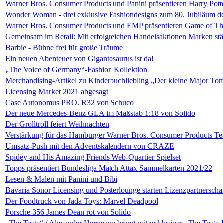
Warner Bros. Consumer Products und Panini präsentieren Harry Pott
Wonder Woman - drei exklusive Fashiondesigns zum 80. Jubiläum d
Warner Bros. Consumer Products und EMP präsentieren Game of Thro
Gemeinsam im Retail: Mit erfolgreichen Handelsaktionen Marken st
Barbie - Bühne frei für große Träume
Ein neuen Abenteuer von Gigantosaurus ist da!
„The Voice of Germany“-Fashion Kollektion
Merchandising-Artikel zu Kinderbuchliebling „Der kleine Major 
Licensing Market 2021 abgesagt
Case Autonomus PRO. R32 von Schuco
Der neue Mercedes-Benz GLA im Maßstab 1:18 von Solido
Der Grolltroll feiert Weihnachten
Verstärkung für das Hamburger Warner Bros. Consumer Products T
Umsatz-Push mit den Adventskalendern von CRAZE
Spidey and His Amazing Friends Web-Quartier Spielset
Topps präsentiert Bundesliga Match Attax Sammelkarten 2021/22
Lesen & Malen mit Panini und Bibi
Bavaria Sonor Licensing und Posterlounge starten Lizenzpartnersch
Der Foodtruck von Jada Toys: Marvel Deadpool
Porsche 356 James Dean rot von Solido
„The Taste“ / Alexander Herrmann bringt mit exklusiver „The Tast