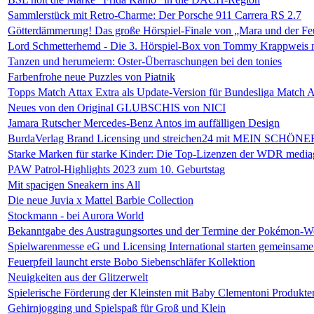
Sammlerstück mit Retro-Charme: Der Porsche 911 Carrera RS 2.7
Götterdämmerung! Das große Hörspiel-Finale von „Mara und der Feue
Lord Schmetterhemd - Die 3. Hörspiel-Box von Tommy Krappweis 
Tanzen und herumeiern: Oster-Überraschungen bei den tonies
Farbenfrohe neue Puzzles von Piatnik
Topps Match Attax Extra als Update-Version für Bundesliga Match A
Neues von den Original GLUBSCHIS von NICI
Jamara Rutscher Mercedes-Benz Antos im auffälligen Design
BurdaVerlag Brand Licensing und streichen24 mit MEIN SCHÖ
Starke Marken für starke Kinder: Die Top-Lizenzen der WDR medi
PAW Patrol-Highlights 2023 zum 10. Geburtstag
Mit spacigen Sneakern ins All
Die neue Juvia x Mattel Barbie Collection
Stockmann - bei Aurora World
Bekanntgabe des Austragungsortes und der Termine der Pokémon-We
Spielwarenmesse eG und Licensing International starten gemeinsam
Feuerpfeil launcht erste Bobo Siebenschläfer Kollektion
Neuigkeiten aus der Glitzerwelt
Spielerische Förderung der Kleinsten mit Baby Clementoni Produkte
Gehirnjogging und Spielspaß für Groß und Klein