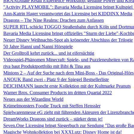
BRANDmate Retail Experience Workshop: geballte Power und Kreati
"Activity PLAYMOBIL": Bavaria Media Licensing bringt Kultspiel
Ann-Katrin Hager verantwortet das Licensing bei KIDDINX Media
Dragons – The Nine Realms: Drachen zum Anfassen
SUPER RTL schickt TOGGO Straßenbahn durch Köln und Dortmu
Bavaria Media Licensing bringt offizielles "Sturm der Liebe"-Kochb
Neuer Disney Weihnachts-Spot als krönender Abschluss der Trilogie
50 Jahre Hanni und Nanni Hörspiele
Der Grolltroll kehrt zurück... und ist eifersüchtig
Videospiel-Phänomen Minecraft: Spiele- und Puzzleneuheiten von R
riva baut Produktportfolio mit Bibi & Tina aus
Minions 2 – Auf der Suche nach dem Mini-Boss - Das Original-Hörs
ANOUK Band zwei - Platz 9 der Spiegel Bestsellerliste
DEICHMANN launcht erste Kollektion mit der Kultmarke Peanuts
Warner Bros. Consumer Products im dritten Quartal 2022
Neues aus der Wizarding World
Krümelmonsters Foodie Truck mit Steffen Henssler
Spielwarenmesse eG zieht mit führenden Akteuren der Lizenzbranch
DreamWorks Dragons sind zurück – stärker denn je!
Seven.One Licensing bringt Siegerbuch zur Sendung "Das große Ba
Magische Wohnkollektion bei XXXLutz: Disney Home ist da!