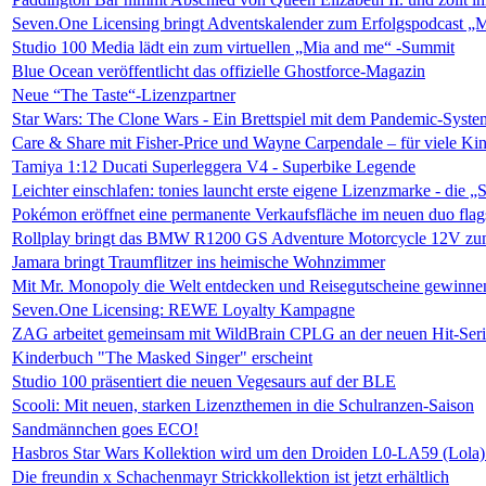
Seven.One Licensing bringt Adventskalender zum Erfolgspodcast „
Studio 100 Media lädt ein zum virtuellen „Mia and me“ -Summit
Blue Ocean veröffentlicht das offizielle Ghostforce-Magazin
Neue “The Taste“-Lizenzpartner
Star Wars: The Clone Wars - Ein Brettspiel mit dem Pandemic-Sys
Care & Share mit Fisher-Price und Wayne Carpendale – für viele Ki
Tamiya 1:12 Ducati Superleggera V4 - Superbike Legende
Leichter einschlafen: tonies launcht erste eigene Lizenzmarke - die
Pokémon eröffnet eine permanente Verkaufsfläche im neuen duo flags
Rollplay bringt das BMW R1200 GS Adventure Motorcycle 12V zu
Jamara bringt Traumflitzer ins heimische Wohnzimmer
Mit Mr. Monopoly die Welt entdecken und Reisegutscheine gewinne
Seven.One Licensing: REWE Loyalty Kampagne
ZAG arbeitet gemeinsam mit WildBrain CPLG an der neuen Hit-Seri
Kinderbuch "The Masked Singer" erscheint
Studio 100 präsentiert die neuen Vegesaurs auf der BLE
Scooli: Mit neuen, starken Lizenzthemen in die Schulranzen-Saison
Sandmännchen goes ECO!
Hasbros Star Wars Kollektion wird um den Droiden L0-LA59 (Lola) 
Die freundin x Schachenmayr Strickkollektion ist jetzt erhältlich