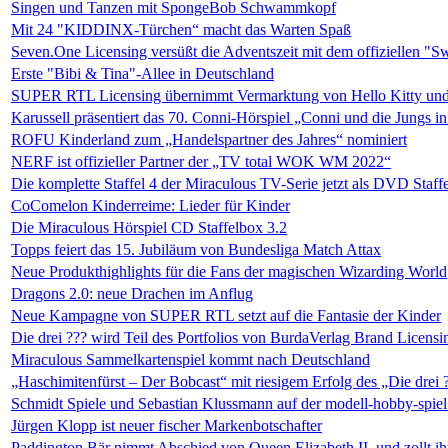
Singen und Tanzen mit SpongeBob Schwammkopf
Mit 24 "KIDDINX-Türchen“ macht das Warten Spaß
Seven.One Licensing versüßt die Adventszeit mit dem offiziellen "
Erste "Bibi & Tina"-Allee in Deutschland
SUPER RTL Licensing übernimmt Vermarktung von Hello Kitty und 
Karussell präsentiert das 70. Conni-Hörspiel „Conni und die Jungs i
ROFU Kinderland zum „Handelspartner des Jahres“ nominiert
NERF ist offizieller Partner der „TV total WOK WM 2022“
Die komplette Staffel 4 der Miraculous TV-Serie jetzt als DVD Staff
CoComelon Kinderreime: Lieder für Kinder
Die Miraculous Hörspiel CD Staffelbox 3.2
Topps feiert das 15. Jubiläum von Bundesliga Match Attax
Neue Produkthighlights für die Fans der magischen Wizarding World
Dragons 2.0: neue Drachen im Anflug
Neue Kampagne von SUPER RTL setzt auf die Fantasie der Kinder
Die drei ??? wird Teil des Portfolios von BurdaVerlag Brand Licensi
Miraculous Sammelkartenspiel kommt nach Deutschland
„Haschimitenfürst – Der Bobcast“ mit riesigem Erfolg des „Die drei 
Schmidt Spiele und Sebastian Klussmann auf der modell-hobby-spiel
Jürgen Klopp ist neuer fischer Markenbotschafter
Paddington Bär nimmt Abschied von Queen Elizabeth II. und zollt ihr