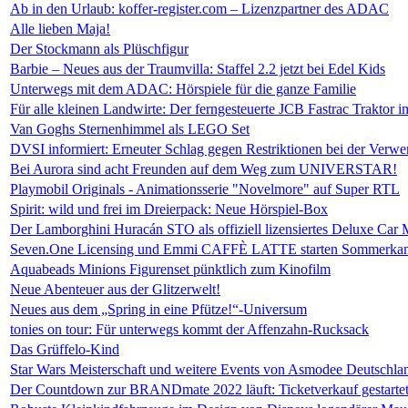
Ab in den Urlaub: koffer-register.com – Lizenzpartner des ADAC
Alle lieben Maja!
Der Stockmann als Plüschfigur
Barbie – Neues aus der Traumvilla: Staffel 2.2 jetzt bei Edel Kids
Unterwegs mit dem ADAC: Hörspiele für die ganze Familie
Für alle kleinen Landwirte: Der ferngesteuerte JCB Fastrac Traktor 
Van Goghs Sternenhimmel als LEGO Set
DVSI informiert: Erneuter Schlag gegen Restriktionen bei der Ver
Bei Aurora sind acht Freunden auf dem Weg zum UNIVERSTAR!
Playmobil Originals - Animationsserie "Novelmore" auf Super RTL
Spirit: wild und frei im Dreierpack: Neue Hörspiel-Box
Der Lamborghini Huracán STO als offiziell lizensiertes Deluxe Car 
Seven.One Licensing und Emmi CAFFÈ LATTE starten Sommerkam
Aquabeads Minions Figurenset pünktlich zum Kinofilm
Neue Abenteuer aus der Glitzerwelt!
Neues aus dem „Spring in eine Pfütze!“-Universum
tonies on tour: Für unterwegs kommt der Affenzahn-Rucksack
Das Grüffelo-Kind
Star Wars Meisterschaft und weitere Events von Asmodee Deutschlan
Der Countdown zur BRANDmate 2022 läuft: Ticketverkauf gestartet