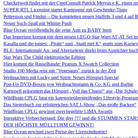
Checkerwelt findet mit der CineConsult Patrick Metyas e.K. einen 
SUPER RTL Licensing startet Kampagne mit Geschenke-Tipps
Pettersson und Findus – Die kompletten neuen Staffeln 3 und 4 auf B
Neuer Such-Spaß mit Winnie Puuh
Blue Ocean veröffentlicht die erste App zu BABY born
Das Imperium kommt mit dem neuen LEGO Star Wars AT-AT Set i
Kasalla und die tonies: „Pirate“ und „Stadt met K“ gratis zum Karnev
BLE: Internationale An- und Abreisetests direkt beim Ausrichter buc
Star Wars The Child elektronische Edition
Hier kommt die Rasselbande: Peanuts X Swatch Collection
Studio 100 Media reist mit "Vegesaurs" zurück in der Zeit
Weihnachten mit Lucky und Spirit: Neues Hörspiel-Special
Pop-Up DVD-Boxen von Weihnachtsmann & Co. KG und Barbie
Karussell präsentiert das Hörspiel „Voll das Chaos!“ aus „Die Schul
WildBrain CPLG baut ein kategorieübergreifendes Lifestyle-Program
Das Siegerbuch zur erfolgreichen SAT.1-Show „Das große Backen“
WildBrain CPLG gewinnt zwei begehrte LIMA Awards
Interaktive Verbrecherjagd: Die drei ??? und die STUMMEN STAR
DER HÖCHSTE MÜLLTURM GEWINNT!
Blue Ocean gewinnt zwei Preise der Lizenzindustrie!