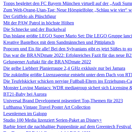
Topps begleitet den FC Bayern München virtuell auf der „Audi Su
Zum Welt-Orang-Utan-Tag: Neue Hörspielfolge „Schlau wie vier“ wi
Der Grüffelo als Plüschfigur
Mit der PAW Patrol in höchste Höhen
Die Schnecke und der Buckelwal
Das bislang größte LEGO Super Mario Set: Die LEGO Gruppe lanci
Kreative Bastelbox mit dem Sandmännchen und Pittiplatsch
Popcorn und Eis für alle! Bei den Sylvanians gibt es jetzt Süßes to go
Das war die BRANDmate 2022: Erfolgreiches Fazit für das neue B
Gelungener Auftakt für die BRANDmate 2022
Die gelbe Liebherr Planierraupe 2,4 GHz exklusiv nur bei Jamara
Die zukünftig größte Lizenzagentur entsteht unter dem Dach von R
Die Teufelskicker schicken nervige Fußball-Eltern ins Erziehungs-
Monster Loving Maniacs: WDR mediagroup sichert sich Licensing 
BT21-Baby bei Aurora
Universal Brand Development präsentiert Top-Themen für 2023
Lufthansa Vintage Travel Poster Art Collection
Lesenlernen im Galopp
Studio 100 Media lizenziert Serien-Paket an Disney+
Barbie feiert die nachhaltige Puppenlinie auf dem Greentech Festival 