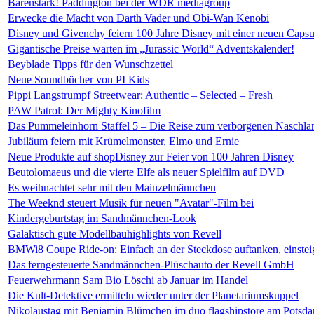
Bärenstark! Paddington bei der WDR mediagroup
Erwecke die Macht von Darth Vader und Obi-Wan Kenobi
Disney und Givenchy feiern 100 Jahre Disney mit einer neuen Capsu
Gigantische Preise warten im „Jurassic World“ Adventskalender!
Beyblade Tipps für den Wunschzettel
Neue Soundbücher von PI Kids
Pippi Langstrumpf Streetwear: Authentic – Selected – Fresh
PAW Patrol: Der Mighty Kinofilm
Das Pummeleinhorn Staffel 5 – Die Reise zum verborgenen Naschlan
Jubiläum feiern mit Krümelmonster, Elmo und Ernie
Neue Produkte auf shopDisney zur Feier von 100 Jahren Disney
Beutolomaeus und die vierte Elfe als neuer Spielfilm auf DVD
Es weihnachtet sehr mit den Mainzelmännchen
The Weeknd steuert Musik für neuen "Avatar"-Film bei
Kindergeburtstag im Sandmännchen-Look
Galaktisch gute Modellbauhighlights von Revell
BMWi8 Coupe Ride-on: Einfach an der Steckdose auftanken, einstei
Das ferngesteuerte Sandmännchen-Plüschauto der Revell GmbH
Feuerwehrmann Sam Bio Löschi ab Januar im Handel
Die Kult-Detektive ermitteln wieder unter der Planetariumskuppel
Nikolaustag mit Benjamin Blümchen im duo flagshipstore am Potsda