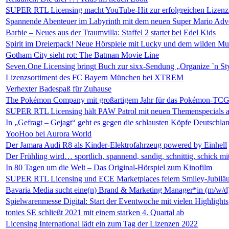
SUPER RTL Licensing macht YouTube-Hit zur erfolgreichen Lizen
Spannende Abenteuer im Labyrinth mit dem neuen Super Mario 
Barbie – Neues aus der Traumvilla: Staffel 2 startet bei Edel Kids
Spirit im Dreierpack! Neue Hörspiele mit Lucky und dem wilden Mu
Gotham City sieht rot: The Batman Movie Line
Seven.One Licensing bringt Buch zur sixx-Sendung „Organize `n St
Lizenzsortiment des FC Bayern München bei XTREM
Verhexter Badespaß für Zuhause
The Pokémon Company mit großartigem Jahr für das Pokémon-TCG 
SUPER RTL Licensing hält PAW Patrol mit neuen Themenspecials a
In „Gefragt – Gejagt“ geht es gegen die schlausten Köpfe Deutschla
YooHoo bei Aurora World
Der Jamara Audi R8 als Kinder-Elektrofahrzeug powered by Einhell
Der Frühling wird… sportlich, spannend, sandig, schnittig, schick mi
In 80 Tagen um die Welt – Das Original-Hörspiel zum Kinofilm
SUPER RTL Licensing und ECE Marketplaces feiern Smiley-Jubiläum
Bavaria Media sucht eine(n) Brand & Marketing Manager*in (m/w/d
Spielwarenmesse Digital: Start der Eventwoche mit vielen Highlights
tonies SE schließt 2021 mit einem starken 4. Quartal ab
Licensing International lädt ein zum Tag der Lizenzen 2022