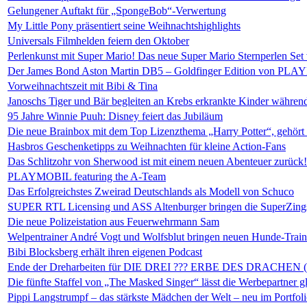
Gelungener Auftakt für „SpongeBob“-Verwertung
My Little Pony präsentiert seine Weihnachtshighlights
Universals Filmhelden feiern den Oktober
Perlenkunst mit Super Mario! Das neue Super Mario Sternperlen S
Der James Bond Aston Martin DB5 – Goldfinger Edition von PLA
Vorweihnachtszeit mit Bibi & Tina
Janoschs Tiger und Bär begleiten an Krebs erkrankte Kinder währe
95 Jahre Winnie Puuh: Disney feiert das Jubiläum
Die neue Brainbox mit dem Top Lizenzthema „Harry Potter“, gehört 
Hasbros Geschenketipps zu Weihnachten für kleine Action-Fans
Das Schlitzohr von Sherwood ist mit einem neuen Abenteuer zurück!
PLAYMOBIL featuring the A-Team
Das Erfolgreichstes Zweirad Deutschlands als Modell von Schuco
SUPER RTL Licensing und ASS Altenburger bringen die SuperZings 
Die neue Polizeistation aus Feuerwehrmann Sam
Welpentrainer André Vogt und Wolfsblut bringen neuen Hunde-Train
Bibi Blocksberg erhält ihren eigenen Podcast
Ende der Dreharbeiten für DIE DREI ??? ERBE DES DRACHEN 
Die fünfte Staffel von „The Masked Singer“ lässt die Werbepartner g
Pippi Langstrumpf – das stärkste Mädchen der Welt – neu im Portfol