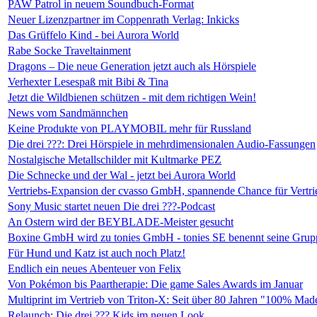
PAW Patrol in neuem Soundbuch-Format
Neuer Lizenzpartner im Coppenrath Verlag: Inkicks
Das Grüffelo Kind - bei Aurora World
Rabe Socke Traveltainment
Dragons – Die neue Generation jetzt auch als Hörspiele
Verhexter Lesespaß mit Bibi & Tina
Jetzt die Wildbienen schützen - mit dem richtigen Wein!
News vom Sandmännchen
Keine Produkte von PLAYMOBIL mehr für Russland
Die drei ???: Drei Hörspiele in mehrdimensionalen Audio-Fassungen
Nostalgische Metallschilder mit Kultmarke PEZ
Die Schnecke und der Wal - jetzt bei Aurora World
Vertriebs-Expansion der cvasso GmbH, spannende Chance für Vertri
Sony Music startet neuen Die drei ???-Podcast
An Ostern wird der BEYBLADE-Meister gesucht
Boxine GmbH wird zu tonies GmbH - tonies SE benennt seine Grup
Für Hund und Katz ist auch noch Platz!
Endlich ein neues Abenteuer von Felix
Von Pokémon bis Paartherapie: Die game Sales Awards im Januar
Multiprint im Vertrieb von Triton-X: Seit über 80 Jahren "100% Mad
Relaunch: Die drei ??? Kids im neuen Look