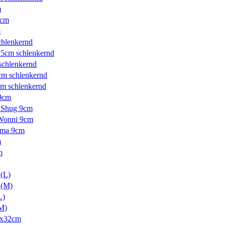
m
3cm
m
chlenkernd
5cm schlenkernd
schlenkernd
m schlenkernd
m schlenkernd
 9cm
 Shug 9cm
Wonni 9cm
lma 9cm
m
m
(L)
 (M)
L)
(M)
35x32cm