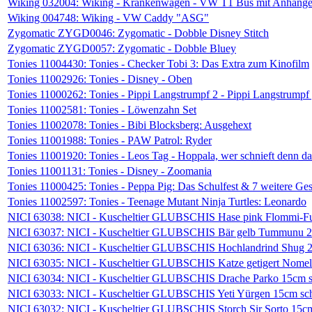
Wiking 032004: Wiking - Krankenwagen - VW T1 Bus mit Anhänge
Wiking 004748: Wiking - VW Caddy "ASG"
Zygomatic ZYGD0046: Zygomatic - Dobble Disney Stitch
Zygomatic ZYGD0057: Zygomatic - Dobble Bluey
Tonies 11004430: Tonies - Checker Tobi 3: Das Extra zum Kinofilm
Tonies 11002926: Tonies - Disney - Oben
Tonies 11000262: Tonies - Pippi Langstrumpf 2 - Pippi Langstrumpf
Tonies 11002581: Tonies - Löwenzahn Set
Tonies 11002078: Tonies - Bibi Blocksberg: Ausgehext
Tonies 11001988: Tonies - PAW Patrol: Ryder
Tonies 11001920: Tonies - Leos Tag - Hoppala, wer schnieft denn d
Tonies 11001131: Tonies - Disney - Zoomania
Tonies 11000425: Tonies - Peppa Pig: Das Schulfest & 7 weitere Ge
Tonies 11002597: Tonies - Teenage Mutant Ninja Turtles: Leonardo
NICI 63038: NICI - Kuscheltier GLUBSCHIS Hase pink Flommi-Fu
NICI 63037: NICI - Kuscheltier GLUBSCHIS Bär gelb Tummunu 2
NICI 63036: NICI - Kuscheltier GLUBSCHIS Hochlandrind Shug 2
NICI 63035: NICI - Kuscheltier GLUBSCHIS Katze getigert Nomel
NICI 63034: NICI - Kuscheltier GLUBSCHIS Drache Parko 15cm s
NICI 63033: NICI - Kuscheltier GLUBSCHIS Yeti Yürgen 15cm sc
NICI 63032: NICI - Kuscheltier GLUBSCHIS Storch Sir Sorto 15c