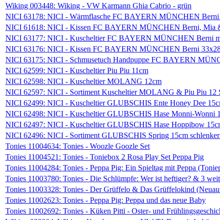
Wiking 003448: Wiking - VW Karmann Ghia Cabrio - grün
NICI 63178: NICI - Wärmflasche FC BAYERN MÜNCHEN Berni
NICI 61618: NICI - Kissen FC BAYERN MÜNCHEN Berni, Mia 
NICI 63177: NICI - Kuscheltier FC BAYERN MÜNCHEN Berni mi
NICI 63176: NICI - Kissen FC BAYERN MÜNCHEN Berni 33x28
NICI 63175: NICI - Schmusetuch Handpuppe FC BAYERN MÜNCH
NICI 62599: NICI - Kuscheltier Piu Piu 11cm
NICI 62598: NICI - Kuscheltier MOLANG 12cm
NICI 62597: NICI - Sortiment Kuscheltier MOLANG & Piu Piu 12 
NICI 62499: NICI - Kuscheltier GLUBSCHIS Ente Honey Dee 15c
NICI 62498: NICI - Kuscheltier GLUBSCHIS Hase Monni-Wonni 1
NICI 62497: NICI - Kuscheltier GLUBSCHIS Hase Hoppibow 15cm
NICI 62496: NICI - Sortiment GLUBSCHIS Spring 15cm schlenkernd
Tonies 11004634: Tonies - Woozle Goozle Set
Tonies 11004521: Tonies - Toniebox 2 Rosa Play Set Peppa Pig
Tonies 11004284: Tonies - Peppa Pig: Ein Spieltag mit Peppa (Ton
Tonies 11003780: Tonies - Die Schlümpfe: Wer ist heftiger? & 3 wei
Tonies 11003328: Tonies - Der Grüffelo & Das Grüffelokind (Neuau
Tonies 11002623: Tonies - Peppa Pig: Peppa und das neue Baby
Tonies 11002692: Tonies - Küken Pitti - Oster- und Frühlingsgeschic