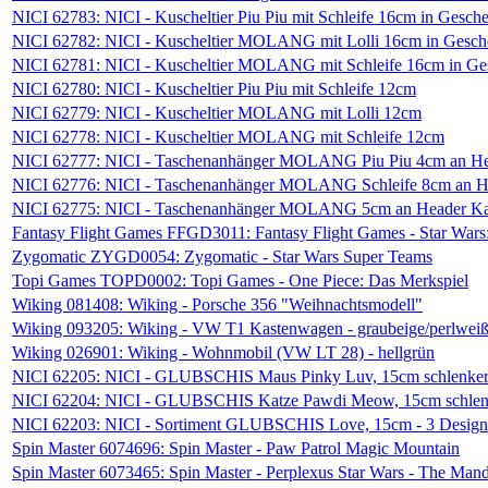
NICI 62783: NICI - Kuscheltier Piu Piu mit Schleife 16cm in Gesc
NICI 62782: NICI - Kuscheltier MOLANG mit Lolli 16cm in Gesc
NICI 62781: NICI - Kuscheltier MOLANG mit Schleife 16cm in G
NICI 62780: NICI - Kuscheltier Piu Piu mit Schleife 12cm
NICI 62779: NICI - Kuscheltier MOLANG mit Lolli 12cm
NICI 62778: NICI - Kuscheltier MOLANG mit Schleife 12cm
NICI 62777: NICI - Taschenanhänger MOLANG Piu Piu 4cm an He
NICI 62776: NICI - Taschenanhänger MOLANG Schleife 8cm an H
NICI 62775: NICI - Taschenanhänger MOLANG 5cm an Header Ka
Fantasy Flight Games FFGD3011: Fantasy Flight Games - Star Wars
Zygomatic ZYGD0054: Zygomatic - Star Wars Super Teams
Topi Games TOPD0002: Topi Games - One Piece: Das Merkspiel
Wiking 081408: Wiking - Porsche 356 "Weihnachtsmodell"
Wiking 093205: Wiking - VW T1 Kastenwagen - graubeige/perlwei
Wiking 026901: Wiking - Wohnmobil (VW LT 28) - hellgrün
NICI 62205: NICI - GLUBSCHIS Maus Pinky Luv, 15cm schlenke
NICI 62204: NICI - GLUBSCHIS Katze Pawdi Meow, 15cm schlen
NICI 62203: NICI - Sortiment GLUBSCHIS Love, 15cm - 3 Designs
Spin Master 6074696: Spin Master - Paw Patrol Magic Mountain
Spin Master 6073465: Spin Master - Perplexus Star Wars - The Mand