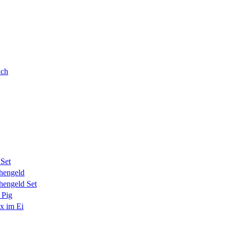
uch
Set
hengeld
hengeld Set
 Pig
ex im Ei