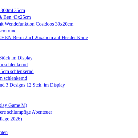
 300ml 35cm
& Ben 43x25cm
t Wendefunktion Cosidoos 30x20cm
cm rund
EN Berni 2in1 26x25cm auf Header Karte
Stück im Display
m schlenkernd
5cm schlenkernd
 schlenkernd
 3 Designs 12 Stck. im Display
ieplay Game M)
tere schlumpfige Abenteuer
flage 2026)
hten