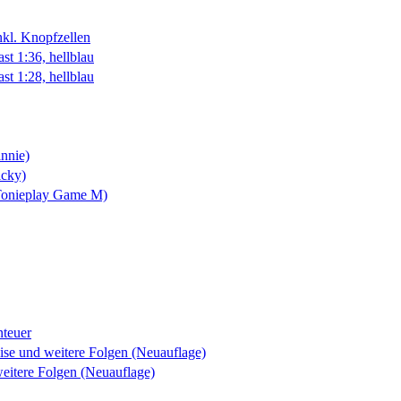
kl. Knopfzellen
t 1:36, hellblau
t 1:28, hellblau
nnie)
icky)
(Tonieplay Game M)
nteuer
ise und weitere Folgen (Neuauflage)
eitere Folgen (Neuauflage)