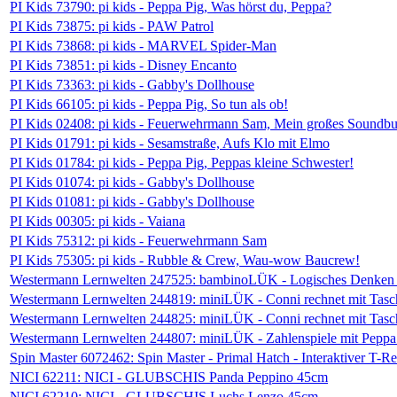
PI Kids 73790: pi kids - Peppa Pig, Was hörst du, Peppa?
PI Kids 73875: pi kids - PAW Patrol
PI Kids 73868: pi kids - MARVEL Spider-Man
PI Kids 73851: pi kids - Disney Encanto
PI Kids 73363: pi kids - Gabby's Dollhouse
PI Kids 66105: pi kids - Peppa Pig, So tun als ob!
PI Kids 02408: pi kids - Feuerwehrmann Sam, Mein großes Soundb
PI Kids 01791: pi kids - Sesamstraße, Aufs Klo mit Elmo
PI Kids 01784: pi kids - Peppa Pig, Peppas kleine Schwester!
PI Kids 01074: pi kids - Gabby's Dollhouse
PI Kids 01081: pi kids - Gabby's Dollhouse
PI Kids 00305: pi kids - Vaiana
PI Kids 75312: pi kids - Feuerwehrmann Sam
PI Kids 75305: pi kids - Rubble & Crew, Wau-wow Baucrew!
Westermann Lernwelten 247525: bambinoLÜK - Logisches Denken 
Westermann Lernwelten 244819: miniLÜK - Conni rechnet mit Tasc
Westermann Lernwelten 244825: miniLÜK - Conni rechnet mit Tasc
Westermann Lernwelten 244807: miniLÜK - Zahlenspiele mit Peppa
Spin Master 6072462: Spin Master - Primal Hatch - Interaktiver T-R
NICI 62211: NICI - GLUBSCHIS Panda Peppino 45cm
NICI 62210: NICI - GLUBSCHIS Luchs Lenzo 45cm