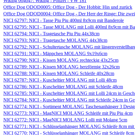
Wiking 004047: Wiking - Polizei - VW 181
Office Dog ODOD0005: Office Dog - Der Hobbit: Hin und zurück
Office Dog ODOD0004: Office Dog - Der Herr der Ringe: Die zwei 
NICI 62797: NICI - Tasse Piu Piu 400ml 8x9cm mit Banderole
NICI 62795: NICI - Tasse MOLANG mit Lolli 400ml 8x9cm mit Ba
NICI 62794: NICI - Tragetasche Piu Piu 44x38cm
NICI 62793: NICI - Tragetasche MOLANG 44x38cm
NICI 62792: NICI - Schultertasche MOLANG mit längenverstellba
NICI 62791: NICI - Mäppchen MOLANG 9x19x6cm
NICI 62790: NICI - Kissen MOLANG rechteckig 43x25cm
NICI 62789: NICI - Kissen MOLANG herzförmig 32x26cm
NICI 62788: NICI - Kissen MOLANG Schleife 40x28cm
NICI 62787: NICI - Kuscheltier MOLANG mit Lolli 48cm
NICI 62786: NICI - Kuscheltier MOLANG mit Schleife 48cm
NICI 62785: NICI - Kuscheltier MOLANG mit Lolli 24cm in Gesc
NICI 62784: NICI - Kuscheltier MOLANG mit Schleife 24cm in G
NICI 62774: NICI - Sortiment MOLANG Taschenanhänger 3 Design
NICI 62773: NICI - MagNICI MOLANG Schleife mit Piu Piu 4cm
NICI 62772: NICI - MagNICI MOLANG Lolli mit Molang 5cm
NICI 62771: NICI - Schlüsselanhänger MOLANG Schleife 8cm mit 
NICI 62770: NICI - Schlüsselanhänger MOLANG mit Schleife 8cm 