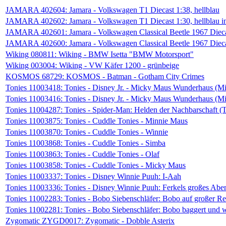
JAMARA 402604: Jamara - Volkswagen T1 Diecast 1:38, hellblau
JAMARA 402602: Jamara - Volkswagen T1 Diecast 1:30, hellblau in
JAMARA 402601: Jamara - Volkswagen Classical Beetle 1967 Diecas
JAMARA 402600: Jamara - Volkswagen Classical Beetle 1967 Diecas
Wiking 080811: Wiking - BMW Isetta "BMW Motorsport"
Wiking 003004: Wiking - VW Käfer 1200 - grünbeige
KOSMOS 68729: KOSMOS - Batman - Gotham City Crimes
Tonies 11003418: Tonies - Disney Jr. - Micky Maus Wunderhaus (Mi
Tonies 11003416: Tonies - Disney Jr. - Micky Maus Wunderhaus (M
Tonies 11004287: Tonies - Spider-Man: Helden der Nachbarschaft 
Tonies 11003875: Tonies - Cuddle Tonies - Minnie Maus
Tonies 11003870: Tonies - Cuddle Tonies - Winnie
Tonies 11003868: Tonies - Cuddle Tonies - Simba
Tonies 11003863: Tonies - Cuddle Tonies - Olaf
Tonies 11003858: Tonies - Cuddle Tonies - Micky Maus
Tonies 11003337: Tonies - Disney Winnie Puuh: I-Aah
Tonies 11003336: Tonies - Disney Winnie Puuh: Ferkels großes Abe
Tonies 11002283: Tonies - Bobo Siebenschläfer: Bobo auf großer Re
Tonies 11002281: Tonies - Bobo Siebenschläfer: Bobo baggert und w
Zygomatic ZYGD0017: Zygomatic - Dobble Asterix