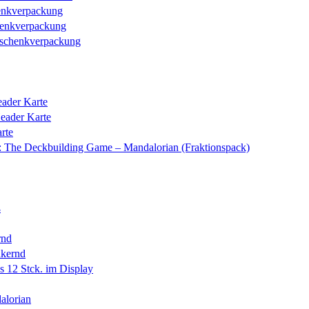
henkverpackung
henkverpackung
eschenkverpackung
ader Karte
eader Karte
rte
: The Deckbuilding Game – Mandalorian (Fraktionspack)
ß
rnd
kernd
 12 Stck. im Display
alorian