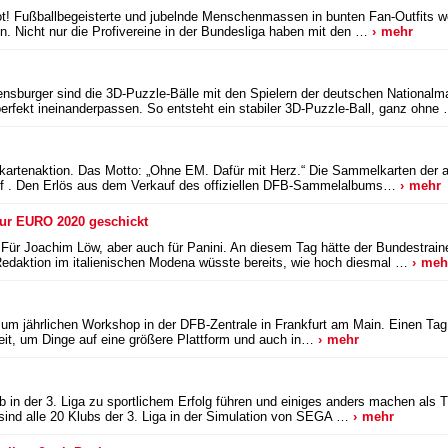
! Fußballbegeisterte und jubelnde Menschenmassen in bunten Fan-Outfits we
n. Nicht nur die Profivereine in der Bundesliga haben mit den …
mehr
nsburger sind die 3D-Puzzle-Bälle mit den Spielern der deutschen Nationalma
rfekt ineinanderpassen. So entsteht ein stabiler 3D-Puzzle-Ball, ganz ohne
.
rtenaktion. Das Motto: „Ohne EM. Dafür mit Herz.“ Die Sammelkarten der akt
f . Den Erlös aus dem Verkauf des offiziellen DFB-Sammelalbums…
mehr
 zur EURO 2020 geschickt
 Für Joachim Löw, aber auch für Panini. An diesem Tag hätte der Bundestrai
edaktion im italienischen Modena wüsste bereits, wie hoch diesmal …
meh
m jährlichen Workshop in der DFB-Zentrale in Frankfurt am Main. Einen Tag
eit, um Dinge auf eine größere Plattform und auch in…
mehr
 in der 3. Liga zu sportlichem Erfolg führen und einiges anders machen als T
ind alle 20 Klubs der 3. Liga in der Simulation von SEGA …
mehr