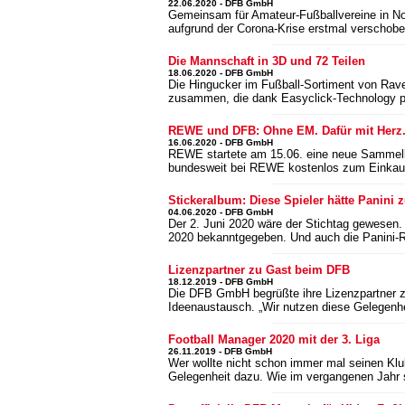
22.06.2020 - DFB GmbH
Gemeinsam für Amateur-Fußballvereine in Not
aufgrund der Corona-Krise erstmal verschobe
Die Mannschaft in 3D und 72 Teilen
18.06.2020 - DFB GmbH
Die Hingucker im Fußball-Sortiment von Rave
zusammen, die dank Easyclick-Technology pe
REWE und DFB: Ohne EM. Dafür mit Herz
16.06.2020 - DFB GmbH
REWE startete am 15.06. eine neue Sammelka
bundesweit bei REWE kostenlos zum Einkau
Stickeralbum: Diese Spieler hätte Panini
04.06.2020 - DFB GmbH
Der 2. Juni 2020 wäre der Stichtag gewesen.
2020 bekanntgegeben. Und auch die Panini-R
Lizenzpartner zu Gast beim DFB
18.12.2019 - DFB GmbH
Die DFB GmbH begrüßte ihre Lizenzpartner zu
Ideenaustausch. „Wir nutzen diese Gelegenh
Football Manager 2020 mit der 3. Liga
26.11.2019 - DFB GmbH
Wer wollte nicht schon immer mal seinen Klub
Gelegenheit dazu. Wie im vergangenen Jahr s