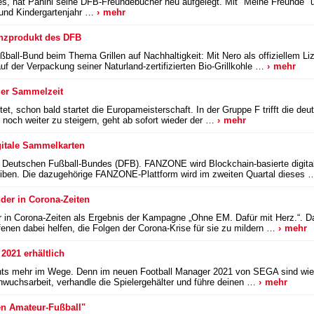
 hat Panini seine DFB-Freundebücher neu aufgelegt. Mit "Meine Freunde" un
 und Kindergartenjahr …
mehr
zenzprodukt des DFB
ll-Bund beim Thema Grillen auf Nachhaltigkeit: Mit Nero als offiziellem Liz
f der Verpackung seiner Naturland-zertifizierten Bio-Grillkohle …
mehr
der Sammelzeit
tet, schon bald startet die Europameisterschaft. In der Gruppe F trifft die d
noch weiter zu steigern, geht ab sofort wieder der …
mehr
gitale Sammelkarten
Deutschen Fußball-Bundes (DFB). FANZONE wird Blockchain-basierte digital
eiben. Die dazugehörige FANZONE-Plattform wird im zweiten Quartal dieses
der in Corona-Zeiten
 in Corona-Zeiten als Ergebnis der Kampagne „Ohne EM. Dafür mit Herz.“. Das
ffenen dabei helfen, die Folgen der Corona-Krise für sie zu mildern …
mehr
021 erhältlich
nichts mehr im Wege. Denn im neuen Football Manager 2021 von SEGA sind wieder
chwuchsarbeit, verhandle die Spielergehälter und führe deinen …
mehr
n Amateur-Fußball"