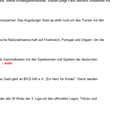
d "Meine Kindergartenfreunde" starten junge Fans bestens vorbereitet ins
enzpartner. Das Augsburger Start-up wirbt rund um das Turnier mit den
eutsche Nationalmannschaft auf Frankreich, Portugal und Ungarn. Um die
e Sammelkarten mit den Spielerinnen und Spielern der deutschen
 …
mehr
 Geld geht an BILD hilft e.V. „Ein Herz für Kinder“. Damit werden
 alle 20 Klubs der 3. Liga mit den offiziellen Logos, Trikots und