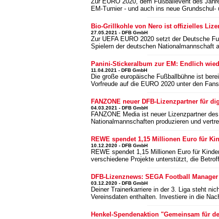
Zur EURO 2020, dem Fußballevent des Jahres,
EM-Turnier - und auch ins neue Grundschul-
Bio-Grillkohle von Nero ist offizielles Li
27.05.2021 - DFB GmbH
Zur UEFA EURO 2020 setzt der Deutsche Fußba
Spielern der deutschen Nationalmannschaft au
Panini-Stickeralbum zur EM: Endlich wie
11.04.2021 - DFB GmbH
Die große europäische Fußballbühne ist berei
Vorfreude auf die EURO 2020 unter den Fans 
FANZONE neuer DFB-Lizenzpartner für di
04.03.2021 - DFB GmbH
FANZONE Media ist neuer Lizenzpartner des 
Nationalmannschaften produzieren und vertr
REWE spendet 1,15 Millionen Euro für Kin
10.12.2020 - DFB GmbH
REWE spendet 1,15 Millionen Euro für Kinder
verschiedene Projekte unterstützt, die Betro
DFB-Lizenznews: SEGA Football Manager 2
03.12.2020 - DFB GmbH
Deiner Trainerkarriere in der 3. Liga steht 
Vereinsdaten enthalten. Investiere in die Na
Henkel-Spendenaktion "Gemeinsam für de