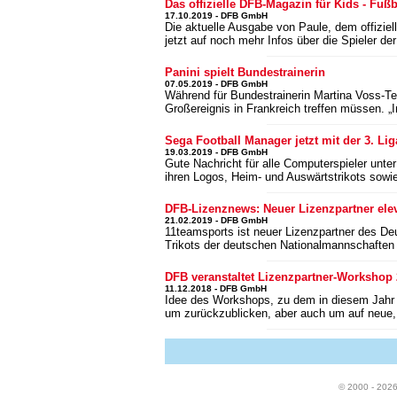
Das offizielle DFB-Magazin für Kids - Fuß
17.10.2019 - DFB GmbH
Die aktuelle Ausgabe von Paule, dem offiziel
jetzt auf noch mehr Infos über die Spieler d
Panini spielt Bundestrainerin
07.05.2019 - DFB GmbH
Während für Bundestrainerin Martina Voss-Te
Großereignis in Frankreich treffen müssen. „I
Sega Football Manager jetzt mit der 3. Lig
19.03.2019 - DFB GmbH
Gute Nachricht für alle Computerspieler unter
ihren Logos, Heim- und Auswärtstrikots sow
DFB-Lizenznews: Neuer Lizenzpartner ele
21.02.2019 - DFB GmbH
11teamsports ist neuer Lizenzpartner des D
Trikots der deutschen Nationalmannschaften
DFB veranstaltet Lizenzpartner-Workshop
11.12.2018 - DFB GmbH
Idee des Workshops, zu dem in diesem Jahr 
um zurückzublicken, aber auch um auf neu
© 2000 - 202