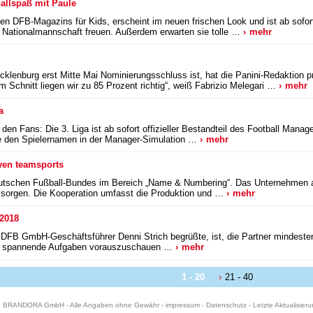
ballspaß mit Paule
len DFB-Magazins für Kids, erscheint im neuen frischen Look und ist ab sofort
er Nationalmannschaft freuen. Außerdem erwarten sie tolle …
mehr
cklenburg erst Mitte Mai Nominierungsschluss ist, hat die Panini-Redaktion p
m Schnitt liegen wir zu 85 Prozent richtig“, weiß Fabrizio Melegari …
mehr
a
 den Fans: Die 3. Liga ist ab sofort offizieller Bestandteil des Football Man
ie den Spielernamen in der Manager-Simulation …
mehr
ven teamsports
eutschen Fußball-Bundes im Bereich „Name & Numbering“. Das Unternehmen au
 sorgen. Die Kooperation umfasst die Produktion und …
mehr
 2018
DFB GmbH-Geschäftsführer Denni Strich begrüßte, ist, die Partner mindest
e, spannende Aufgaben vorauszuschauen …
mehr
1 - 20
21 - 40
6 BRANDORA GmbH - Alle Angaben ohne Gewähr -
impressum
-
Datenschutz
- Letzte Aktualisier