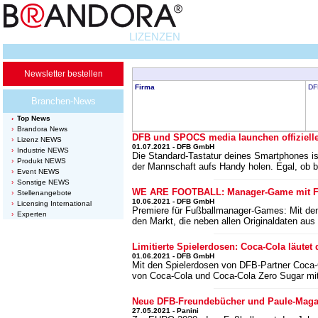
LIZENZEN
Newsletter bestellen
Firma
DF
Branchen-News
Top News
Brandora News
DFB und SPOCS media launchen offizielle
Lizenz NEWS
01.07.2021 - DFB GmbH
Industrie NEWS
Die Standard-Tastatur deines Smartphones is
Produkt NEWS
der Mannschaft aufs Handy holen. Egal, ob b
Event NEWS
Sonstige NEWS
WE ARE FOOTBALL: Manager-Game mit F
Stellenangebote
10.06.2021 - DFB GmbH
Licensing International
Premiere für Fußballmanager-Games: Mit d
Experten
den Markt, die neben allen Originaldaten au
Limitierte Spielerdosen: Coca-Cola läutet
01.06.2021 - DFB GmbH
Mit den Spielerdosen von DFB-Partner Coca-C
von Coca-Cola und Coca-Cola Zero Sugar mit
Neue DFB-Freundebücher und Paule-Maga
27.05.2021 - Panini