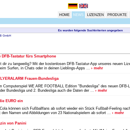
HOME
NEWS
LIZENZEN
PRODUKTE
Es wurden folgende Suchkriterien angegeben
B GmbH
 DFB-Tastatur fürs Smartphone
t dir zu langweilig? Mit der kostenlosen DFB-Tastatur-App unseres neuen Lize
eim Surfen, in Chats oder in deinen Lieblings-Apps …
mehr
LYERALARM Frauen-Bundesliga
em Computerspiel WE ARE FOOTBALL Edition "Bundesliga" des neuen DFB-Li
s der Bundesliga und 2. Bundesliga auch die Daten der …
mehr
 die EURO ein
ola können sich Fußballfans ab sofort wieder ein Stück Fußball-Feeling na
 den Namen und Abbildungen von 23 Nationalspielern ab sofort …
mehr
zin von Panini