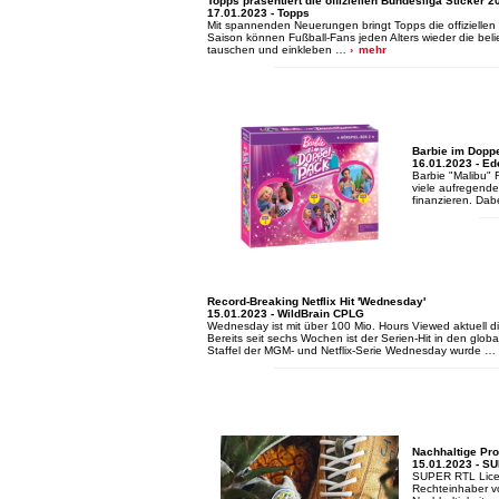
Topps präsentiert die offiziellen Bundesliga Sticker 2
17.01.2023 - Topps
Mit spannenden Neuerungen bringt Topps die offiziellen
Saison können Fußball-Fans jeden Alters wieder die beli
tauschen und einkleben …
mehr
Barbie im Doppe
16.01.2023 - Ed
Barbie "Malibu" 
viele aufregend
finanzieren. Da
Record-Breaking Netflix Hit 'Wednesday'
15.01.2023 - WildBrain CPLG
Wednesday ist mit über 100 Mio. Hours Viewed aktuell di
Bereits seit sechs Wochen ist der Serien-Hit in den globa
Staffel der MGM- und Netflix-Serie Wednesday wurde …
Nachhaltige Pr
15.01.2023 - S
SUPER RTL Licen
Rechteinhaber v