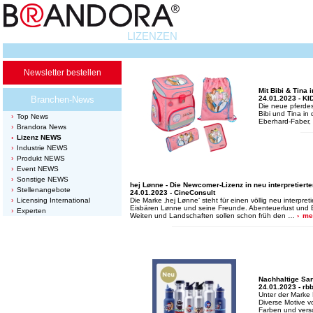
LIZENZEN
Newsletter bestellen
Mit Bibi & Tina 
Branchen-News
24.01.2023 - K
Die neue pferdes
Bibi und Tina in
Top News
Eberhard-Faber,
Brandora News
Lizenz NEWS
Industrie NEWS
Produkt NEWS
Event NEWS
Sonstige NEWS
hej Lønne - Die Newcomer-Lizenz in neu interpretier
Stellenangebote
24.01.2023 - CineConsult
Licensing International
Die Marke ‚hej Lønne‘ steht für einen völlig neu interpre
Eisbären Lønne und seine Freunde. Abenteuerlust und 
Experten
Weiten und Landschaften sollen schon früh den …
me
Nachhaltige Sa
24.01.2023 - rb
Unter der Marke
Diverse Motive v
Farben und ver