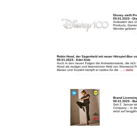
Disney stellt P
09.01.2023 - D
Anlässlich des 
Products, Games 
Wonder gefeiert 
Robin Hood, der Sagenheld mit neuer Hörspiel-Box v
09.01.2023 - Edel Kids
Auch in den neuen Folgen der Animationsserie, die sich 
Hood als mutiger und listenreicher Held von Sherwood Fore
Marian und Scarlett kämpft er rastlos für die …
mehr
Brand Licensing
08.01.2023 - Bu
Seit 2. Januar i
Company – in den
setzt auf langjä