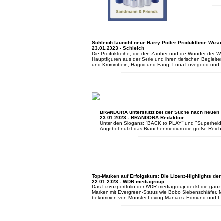
Schleich launcht neue Harry Potter Produktlinie Wiza
23.01.2023 - Schleich
Die Produktreihe, die den Zauber und die Wunder der Wi
Hauptfiguren aus der Serie und ihren tierischen Beglei
und Krummbein, Hagrid und Fang, Luna Lovegood und
BRANDORA unterstützt bei der Suche nach neuen
23.01.2023 - BRANDORA Redaktion
Unter den Slogans: "BACK to PLAY" und "Superheld*in 
Angebot nutzt das Branchenmedium die große Reichwe
Top-Marken auf Erfolgskurs: Die Lizenz-Highlights d
22.01.2023 - WDR mediagroup
Das Lizenzportfolio der WDR mediagroup deckt die ganze
Marken mit Evergreen-Status wie Bobo Siebenschläfer,
bekommen von Monster Loving Maniacs, Edmund und 