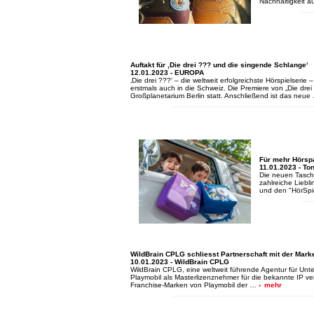
Nachhaltigkeit a
Auftakt für ‚Die drei ??? und die singende Schlange‘
12.01.2023 - EUROPA
‚Die drei ???‘ – die weltweit erfolgreichste Hörspielseri
erstmals auch in die Schweiz. Die Premiere von „Die dre
Großplanetarium Berlin statt. Anschließend ist das neu
Für mehr Hörsp
11.01.2023 - To
Die neuen Tasche
zahlreiche Liebl
und den "HörSpi
WildBrain CPLG schliesst Partnerschaft mit der Mark
10.01.2023 - WildBrain CPLG
WildBrain CPLG, eine weltweit führende Agentur für Unte
Playmobil als Masterlizenznehmer für die bekannte IP ve
Franchise-Marken von Playmobil der …
mehr