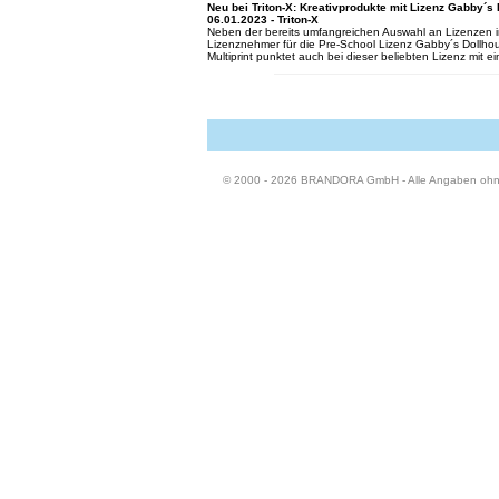
Neu bei Triton-X: Kreativprodukte mit Lizenz Gabby´s
06.01.2023 - Triton-X
Neben der bereits umfangreichen Auswahl an Lizenzen im K
Lizenznehmer für die Pre-School Lizenz Gabby´s Dollhous
Multiprint punktet auch bei dieser beliebten Lizenz mit e
© 2000 - 2026 BRANDORA GmbH - Alle Angaben oh