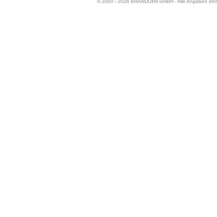
© 2000 - 2026 BRANDORA GmbH - Alle Angaben oh