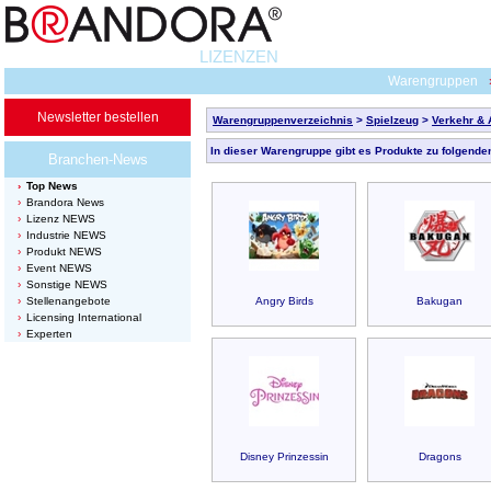
LIZENZEN
Warengruppen
Newsletter bestellen
Warengruppenverzeichnis
>
Spielzeug
>
Verkehr & 
In dieser Warengruppe gibt es Produkte zu folgende
Branchen-News
Top News
Brandora News
Lizenz NEWS
Industrie NEWS
Produkt NEWS
Event NEWS
Sonstige NEWS
Stellenangebote
Angry Birds
Bakugan
Licensing International
Experten
Disney Prinzessin
Dragons