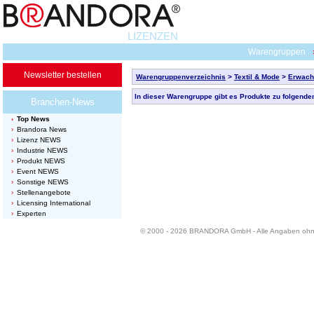
LIZENZEN
Warengruppen
Newsletter bestellen
Warengruppenverzeichnis
>
Textil & Mode
>
Erwac
In dieser Warengruppe gibt es Produkte zu folgende
Branchen-News
Top News
Brandora News
Lizenz NEWS
Industrie NEWS
Produkt NEWS
Event NEWS
Sonstige NEWS
Stellenangebote
Licensing International
Experten
© 2000 - 2026 BRANDORA GmbH - Alle Angaben oh