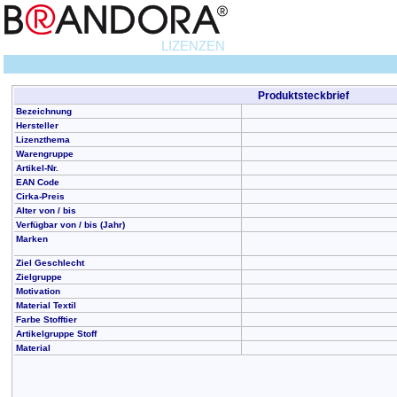
LIZENZEN
Produktsteckbrief
Bezeichnung
Hersteller
Lizenzthema
Warengruppe
Artikel-Nr.
EAN Code
Cirka-Preis
Alter von / bis
Verfügbar von / bis (Jahr)
Marken
Ziel Geschlecht
Zielgruppe
Motivation
Material Textil
Farbe Stofftier
Artikelgruppe Stoff
Material