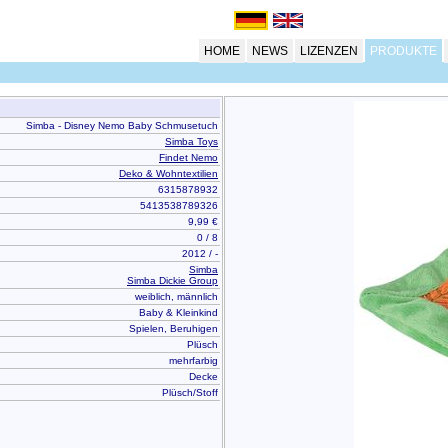
HOME
NEWS
LIZENZEN
PRODUKTE
Simba - Disney Nemo Baby Schmusetuch
Simba Toys
Findet Nemo
Deko & Wohntextilien
6315878932
5413538789326
9,99 €
0 / 8
2012 / -
Simba
Simba Dickie Group
weiblich, männlich
Baby & Kleinkind
Spielen, Beruhigen
Plüsch
mehrfarbig
Decke
Plüsch/Stoff